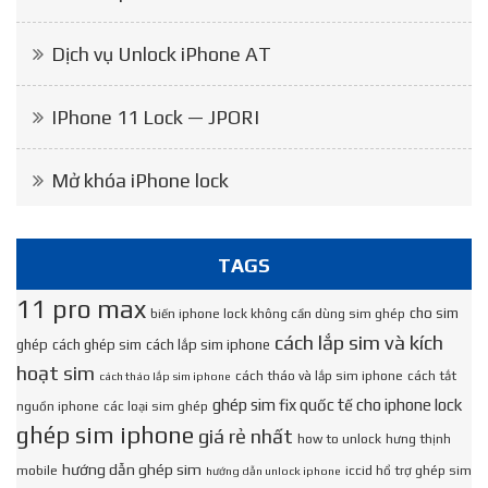
Dịch vụ Unlock iPhone AT
IPhone 11 Lock — JPORI
Mở khóa iPhone lock
TAGS
11 pro max
cho sim
biến iphone lock không cần dùng sim ghép
cách lắp sim và kích
ghép
cách ghép sim
cách lắp sim iphone
hoạt sim
cách tháo và lắp sim iphone
cách tắt
cách tháo lắp sim iphone
ghép sim fix quốc tế cho iphone lock
nguồn iphone
các loại sim ghép
ghép sim iphone
giá rẻ nhất
how to unlock
hưng thịnh
hướng dẫn ghép sim
mobile
iccid hổ trợ ghép sim
hướng dẫn unlock iphone