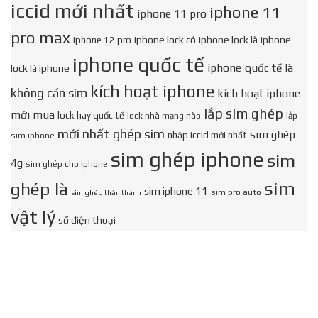
iccid mới nhất
iphone 11
iphone 11 pro
pro max
iphone lock có
iphone lock là
iphone
iphone 12 pro
iphone quốc tế
iphone quốc tế là
lock là iphone
kích hoạt iphone
không cần sim
kích hoạt iphone
lắp sim ghép
mới mua
lock hay quốc tế
lock nhà mạng nào
lắp
mới nhất ghép sim
sim ghép
nhập iccid mới nhất
sim iphone
sim ghép iphone
sim
4g
sim ghép cho iphone
sim
ghép là
sim iphone 11
sim pro auto
sim ghép thần thánh
vật lý
số điện thoại