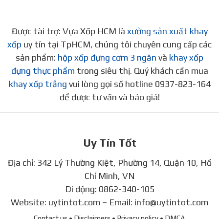
Được tài trợ: Vựa Xốp HCM là
xưởng sản xuất khay
xốp
uy tín tại TpHCM, chúng tôi chuyên cung cấp các
sản phẩm:
hộp xốp đựng cơm 3 ngăn
và
khay xốp
đựng thực phẩm
trong siêu thị. Quý khách cần mua
khay xốp trắng
vui lòng gọi số hotline 0937-823-164
để được tư vấn và báo giá!
Uy Tín Tốt
Địa chỉ: 342 Lý Thường Kiệt, Phường 14, Quận 10, Hồ
Chí Minh, VN
Di động:
0862-340-105
Website:
uytintot.com
– Email:
info@uytintot.com
Contact us
• Disclaimers
• Privacy policy
• DMCA