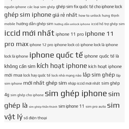
ghép sim fix quốc tế cho iphone lock
nguồn iphone
các loại sim ghép
ghép sim iphone
giá rẻ nhất
how to unlock
hưng thịnh
hướng dẫn ghép sim
mobile
iccid hổ trợ ghép sim
hướng dẫn unlock iphone
iccid mới nhất
iphone 11
iphone 11 pro
pro max
iphone lock có
iphone lock là
iphone
iphone 12 pro
iphone quốc tế
iphone quốc tế là
lock là iphone
kích hoạt iphone
không cần sim
kích hoạt iphone
lắp sim ghép
mới mua
lock hay quốc tế
lock nhà mạng nào
lắp
mới nhất ghép sim
sim ghép
nhập iccid mới nhất
sim iphone
sim ghép iphone
sim
4g
sim ghép cho iphone
sim
ghép là
sim iphone 11
sim pro auto
sim ghép thần thánh
vật lý
số điện thoại