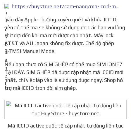
https://huystore.net/cam-nang/ma-iccid-moi-cap-nhat-moi-ngay-395
Gần đây Apple thường xuyên quét và khóa ICCID,
nên có thể mã sẽ không sử dụng đc. Các bạn vui lòng
chờ đợi đến khi mã mới được cập nhật. Máy lock
AT&T và AU Japan không fix được. Chế độ ghép
8.TMSI Manual Mode.
Nếu bạn chưa có SIM GHÉP có thể mua SIM IONE7
TẠI ĐÂY. SIM GHÉP đã được cập nhật mã ICCID mới
nhất, chỉ việc lắp vào là sử dụng được ngay. Shop hỗ
trợ mã ICCID trọn đời sim ghép.
Mã ICCID active quốc tế cập nhật tự động liên tục