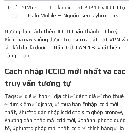
Ghép SIM iPhone Lock mới nhất 2021 Fix ICCID tự
động | Halo Mobile — Nguồn: sentayho.com.vn
Hướng dẫn cách thêm ICCID thần thánh … Chú ý:
Kích mã này không được, trọt sim ra tắt bật VPN vài
lần kích lại là được. … Bấm GỬI LẦN 1 -> xuất hiện
bảng nhập …
Cách nhập ICCID mới nhất và các
truy vấn tương tự
Tags: ✅ giá ✅ top ✅ địa chỉ ✅ đánh giá ✅ cho thuê
✅ tìm kiếm ✅ dịch vụ ✅ mua bán
#nhập iccid mới
nhất
,
#hướng dẫn nhập iccid cho sim ghép pronew
,
#hướng dẫn nhập mã iccid mới
,
#thành iphone quốc
tế
,
#phương pháp mới nhất iccid
✅ chính hãng ✅ là