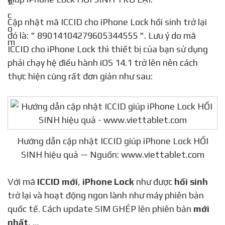
Cập nhật mã ICCID cho iPhone Lock hồi sinh trở lại
đó là: " 89014104279605344555 ". Lưu ý do mã
ICCID cho iPhone Lock thì thiết bị của bạn sử dụng
phải chạy hệ điều hành iOS 14.1 trở lên nên cách
thực hiện cũng rất đơn giản như sau:
Hướng dẫn cập nhật ICCID giúp iPhone Lock HỒI
SINH hiệu quả — Nguồn: www.viettablet.com
Với mã
ICCID mới
,
iPhone Lock
như được
hồi sinh
trở lại và hoạt động ngon lành như máy phiên bản
quốc tế. Cách update SIM GHÉP lên phiên bản
mới
nhất
, …