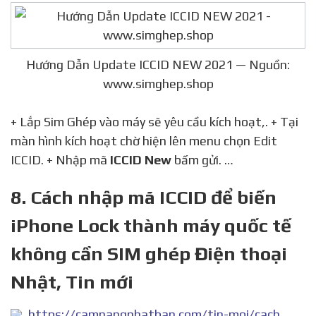
Hướng Dẫn Update ICCID NEW 2021 — Nguồn:
www.simghep.shop
+ Lắp Sim Ghép vào máy sẽ yêu cầu kích hoạt,. + Tại
màn hình kích hoạt chờ hiện lên menu chọn Edit
ICCID. + Nhập mã
ICCID New
bấm gửi. …
8. Cách nhập mã ICCID để biến
iPhone Lock thành máy quốc tế
không cần SIM ghép Điện thoại
Nhật, Tin mới
https://camnangnhatban.com/tin-moi/cach-nhap-ma-iccid-de-bien-iphone-lock-thanh-may-quoc-te-khong-can-sim-ghep.html