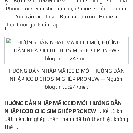
B1: Bỏ im Viettel/Mobi/Vinaphone à im ghép ào má
iPhone Lock. Sau khi nhận im, iPhone ẽ hiển thị màn
hình Yêu cầu kích hoạt. Bạn hã bấm nút Home à
chọn Cuộc gọi khẩn cấp.
HƯỚNG DẪN NHẬP MÃ ICCID MỚI, HƯỚNG DẪN
NHẬP ICCID CHO SIM GHÉP PRONEW — Nguồn:
blogtintuc247.net
HƯỚNG DẪN NHẬP MÃ ICCID MỚI
,
HƯỚNG DẪN
NHẬP ICCID CHO SIM GHÉP PRONEW
… Kể từ khi
uất hiện, im ghép thần thánh đã trở thành ật không
thể …