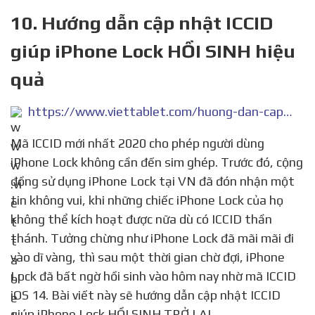
10. Hướng dẫn cập nhật ICCID
giúp iPhone Lock HỒI SINH hiệu
quả
https://www.viettablet.com/huong-dan-cap-nhat-iccid-giup-iphone-lock-hoi-sinh-tro-lai
Mã ICCID mới nhất 2020 cho phép người dùng
iPhone Lock không cần đến sim ghép. Trước đó, cộng
đồng sử dụng iPhone Lock tại VN đã đón nhận một
tin không vui, khi những chiếc iPhone Lock của họ
không thể kích hoạt được nữa dù có ICCID thần
thánh. Tưởng chừng như iPhone Lock đã mãi mãi đi
vào dĩ vàng, thì sau một thời gian chờ đợi, iPhone
Lock đã bất ngờ hồi sinh vào hôm nay nhờ mã ICCID
iOS 14. Bài viết này sẽ hướng dẫn cập nhật ICCID
giúp iPhone Lock HỒI SINH TRỞ LẠI.