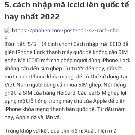
5. cách nhập mã iccid lên quốc tế
hay nhất 2022
https://phohen.com/post/top-42-cach-nhap-ma-iccid-len-quoc-te-hay-nhat-2022/4628497
Tóm tắt: 5/5 – (4 bình chọn) Cách nhập mã ICCID để
biến iPhone Lock thành máy quốc tế không cần SIM
ghép Mã ICCID mới cho phép người dùng iPhone Lock
không cần đến sim ghép Từ trước đến nay, đối với
một chiếc iPhone khóa mạng, để có thể sử dụng tại
Việt Nam người dùng cần mua SIM ghép. Nổi tiếng
nhất là SIM của hãng HeiCard. Các loại SIM ghép lợi
dụng một lỗ hổng trong máy chủ của Apple để biến
iPhone khóa mạng thành bản quốc tế. Từ đầu năm
nay, Apple đã vài lần vá.
Trùng khớp với kết quả tìm kiếm: Xuất hiện mã