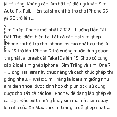
là có sóng. Không cần làm bất cứ điều gì khác. Sim
Auto Fix Full. Hiện tại sim chỉ hỗ trợ cho iPhone 6S
và SE trở lên …
Sim Ghép iPhone mới nhất 2022 – Hướng Dẫn Cài
Đặt Thời điểm hiện tại tất cả các loại sim ghép
iPhone chỉ hỗ trợ cho iphone ios cao nhất cụ thể là
ios 15 trở lên. iPhone 6 trở xuống muốn dùng được
thì phải Jailbreak cài Fake iOs lên 15. Shop có cung
cấp 2 loại sim ghép iphone : Sim Trắng và sim iOne 7
– Giống: Hai sim này chức năng và cách thức ghép thì
giống nhau. – Khác: Sim Trắng là loại sim giống như
sim điện thoại được tính hợp chip unlock, sử dụng
được cho tất cả các loại iPhone, dễ dàng lắp ghép và
cài đặt. Đặc biệt những khay sim mà mặt sim quay
lên như của XS Max thì sim trắng là dễ ghép nhất …