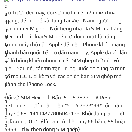
Từ trước đến nay, đối với một chiếc iPhone khóa
mạng, để có thể sử dụng tại Việt Nam người dùng
cần mua SIM ghép. Nổi tiếng nhất là SIM của hãng
HeiCard. Các loại SIM ghép lợi dụng một lỗ hổng
trong máy chủ của Apple để biến iPhone khóa mạng
thành bản quốc tế. Từ đầu năm nay, Apple đã vài lần
vá lỗ hổng khiến những chiếc SIM ghép trở nên vô
hiệu. Sau đó, các tin tặc Trung Quốc đã tung ra một
số mã ICCID đi kèm với các phiên bản SIM ghép mới
dành cho iPhone Lock.
Đối với SIM Heicard: Bấm 5005 7672 00# Reset
Setting sau đó nhập tiếp *5005 7672*88# rồi nhập
dãy số 89014104277806043133. Khởi động lại thiết
bị là xong. (Lưu ý là bạn có thể thay 88 bằng 99 hoặc
5858… tùy theo dòng SIM ghép)