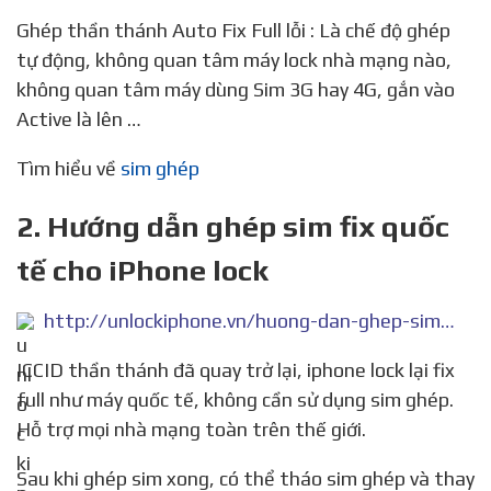
Ghép thần thánh Auto Fix Full lỗi : Là chế độ ghép
tự động, không quan tâm máy lock nhà mạng nào,
không quan tâm máy dùng Sim 3G hay 4G, gắn vào
Active là lên …
Tìm hiểu về
sim ghép
2. Hướng dẫn ghép sim fix quốc
tế cho iPhone lock
http://unlockiphone.vn/huong-dan-ghep-sim-fix-quoc-te-cho-iphone-lock-phuong-phap-moi-nhat-bid51.html
ICCID thần thánh đã quay trở lại, iphone lock lại fix
full như máy quốc tế, không cần sử dụng sim ghép.
Hỗ trợ mọi nhà mạng toàn trên thế giới.
Sau khi ghép sim xong, có thể tháo sim ghép và thay