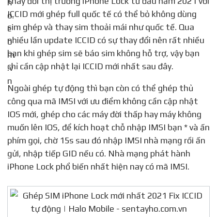
thay đổi thị trường iPhone Lock từ đầu năm 2021 với
ICCID mới ghép full quốc tế có thể bỏ không dùng
sim ghép và thay sim thoải mái như quốc tế. Qua
nhiều lần update ICCID có sự thay đổi nên rất nhiều
bạn khi ghép sim sẽ báo sim không hỗ trợ, vậy bạn
chỉ cần cập nhật lại ICCID mới nhất sau đây.
Ngoài ghép tự động thì bạn còn có thể ghép thủ
công qua mã IMSI với ưu điểm không cần cập nhật
IOS mới, ghép cho các máy đời thấp hay máy không
muốn lên IOS, để kích hoạt chỗ nhập IMSI bạn * và ấn
phím gọi, chờ 15s sau đó nhập IMSI nhà mạng rồi ấn
gửi, nhập tiếp GID nếu có. Nhà mạng phát hành
iPhone Lock phổ biến nhất hiện nay có mã IMSI.