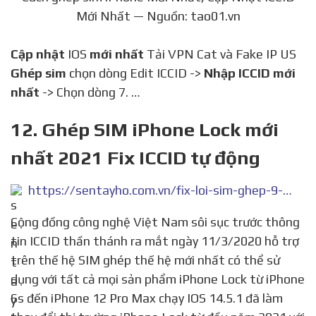
Mới Nhất — Nguồn: tao01.vn
Cập nhật
IOS
mới nhất
Tải VPN Cat và Fake IP US
Ghép sim
chọn dòng Edit ICCID ->
Nhập ICCID mới
nhất
-> Chọn dòng 7. …
12. Ghép SIM iPhone Lock mới
nhất 2021 Fix ICCID tự động
https://sentayho.com.vn/fix-loi-sim-ghep-9-2-1.html
Cộng đồng công nghệ Việt Nam sôi sục trước thông
tin ICCID thần thánh ra mắt ngày 11/3/2020 hỗ trợ
trên thế hệ SIM ghép thế hệ mới nhất có thể sử
dụng với tất cả mọi sản phẩm iPhone Lock từ iPhone
6s đến iPhone 12 Pro Max chạy IOS 14.5.1 đã làm