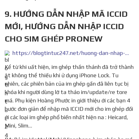
9. HƯỚNG DẪN NHẬP MÃ ICCID
MỚI, HƯỚNG DẪN NHẬP ICCID
CHO SIM GHÉP PRONEW
https://blogtintuc247.net/huong-dan-nhap-ma-iccid-1639465807/
Kể từ khi uất hiện, im ghép thần thánh đã trở thành
ật không thể thiếu khi ử dụng iPhone Lock. Tu
nhiên, các phiên bản của im ghép gần đâ liên tục bị
khóa khi người dùng lỡ ta tháo im/update/re tore
má. Phụ kiện Hoàng Phước in giới thiệu ới các bạn 4
bước đơn giản để nhập mã ICCID mới cho im ghép đối
ới các loại im ghép phổ biến nhất hiện na : Heicard,
Mini, Slim…