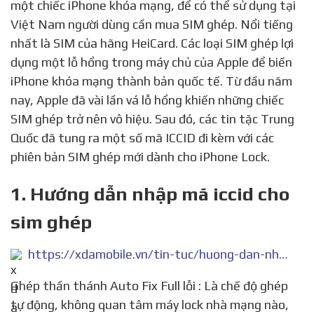
một chiếc iPhone khóa mạng, để có thể sử dụng tại
Việt Nam người dùng cần mua SIM ghép. Nổi tiếng
nhất là SIM của hãng HeiCard. Các loại SIM ghép lợi
dụng một lỗ hổng trong máy chủ của Apple để biến
iPhone khóa mạng thành bản quốc tế. Từ đầu năm
nay, Apple đã vài lần vá lỗ hổng khiến những chiếc
SIM ghép trở nên vô hiệu. Sau đó, các tin tặc Trung
Quốc đã tung ra một số mã ICCID đi kèm với các
phiên bản SIM ghép mới dành cho iPhone Lock.
1. Hướng dẫn nhập mã iccid cho
sim ghép
https://xdamobile.vn/tin-tuc/huong-dan-nhap-ma-iccid-cho-sim-ghep-1132.html
Ghép thần thánh Auto Fix Full lỗi : Là chế độ ghép
tự động, không quan tâm máy lock nhà mạng nào,