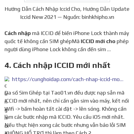
Hướng Dẫn Cách Nhập Iccid Cho, Hướng Dẫn Update
Iccid New 2021 — Nguồn: binhkhipho.vn
Cách nhập
mã ICCID để biến iPhone Lock thành máy
quốc tế không cần SIM ghépMã
ICCID mới cho
phép
người dùng iPhone Lock không cần đến sim …
4. Cách nhập ICCID mới nhất
https://cunghoidap.com/cach-nhap-iccid-moi-nhat
Đa số Sim Ghép tại Tao01.vn đều được nạp sẵn mã
ICCID mới nhất, nên chỉ cần gắn sim vào máy, kết nối
Wifi -> bấm hoàn tất cài đặt -> lên sóng. Không cần
làm các bước nhập mã ICCID. Yêu cầu iOS mới nhất.
Nếu thực hiện xong các bước nhưng vẫn báo lỗi SIM
KHÔNG HỔ TRỢ thì làm theo Cách 2.