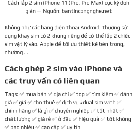
Cách lắp 2 sim iPhone 11 (Pro, Pro Max) cực kỳ đơn
giản — Nguồn: bantincongnghe.net
Không như các hãng điện thoại Android, thường sử
dụng khay sim có 2 khung riêng để có thể lắp 2 chiếc
sim vật lý vào. Apple để tối ưu thiết kế bên trong,
nhường …
Cách ghép 2 sim vào iPhone và
các truy vấn có liên quan
Tags: ✅ mua bán ✅ địa chỉ ✅ top ✅ tìm kiếm ✅ đánh
giá ✅ giá ✅ cho thuê ✅ dịch vụ
#dual sim with
✅
chính hãng ✅ là gì ✅ chuyên nghiệp ✅ tốt nhất ✅
chất lượng ✅ giá rẻ ✅ ở đâu ✅ hiệu quả ✅ tốt không
✅ bao nhiêu ✅ cao cấp ✅ uy tín.