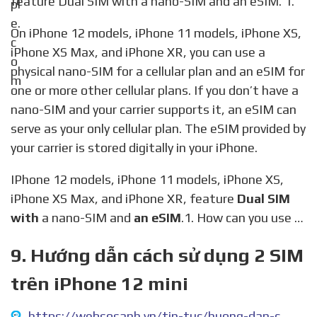
feature Dual SIM with a nano-SIM and an eSIM. 1.
On iPhone 12 models, iPhone 11 models, iPhone XS,
iPhone XS Max, and iPhone XR, you can use a
physical nano-SIM for a cellular plan and an eSIM for
one or more other cellular plans. If you don’t have a
nano-SIM and your carrier supports it, an eSIM can
serve as your only cellular plan. The eSIM provided by
your carrier is stored digitally in your iPhone.
IPhone 12 models, iPhone 11 models, iPhone XS,
iPhone XS Max, and iPhone XR, feature
Dual SIM
with
a nano-SIM and
an eSIM
.1. How can you use …
9. Hướng dẫn cách sử dụng 2 SIM
trên iPhone 12 mini
https://websosanh.vn/tin-tuc/huong-dan-cach-su-dung-2-sim-tren-iphone-c4-202106221025654.htm