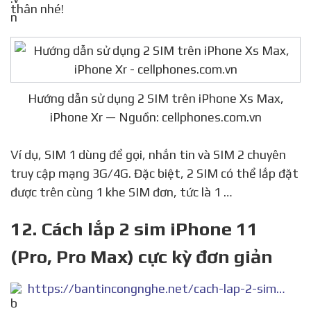
thân nhé!
Hướng dẫn sử dụng 2 SIM trên iPhone Xs Max,
iPhone Xr — Nguồn: cellphones.com.vn
Ví dụ, SIM 1 dùng để gọi, nhắn tin và SIM 2 chuyên
truy cập mạng 3G/4G. Đặc biệt, 2 SIM có thể lắp đặt
được trên cùng 1 khe SIM đơn, tức là 1 …
12. Cách lắp 2 sim iPhone 11
(Pro, Pro Max) cực kỳ đơn giản
https://bantincongnghe.net/cach-lap-2-sim-iphone-11-pro-pro-max-cuc-ky-don-gian/