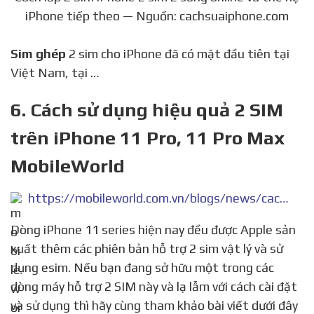
iPhone tiếp theo — Nguồn: cachsuaiphone.com
Sim ghép
2 sim cho iPhone đã có mặt đầu tiên tại
Việt Nam, tại …
6. Cách sử dụng hiệu quả 2 SIM
trên iPhone 11 Pro, 11 Pro Max
MobileWorld
https://mobileworld.com.vn/blogs/news/cach-su-dung-hieu-qua-2-sim-tren-iphone-11-pro-11-pro-max
Dòng iPhone 11 series hiện nay đều được Apple sản
xuất thêm các phiên bản hỗ trợ 2 sim vật lý và sử
dụng esim. Nếu bạn đang sở hữu một trong các
dòng máy hỗ trợ 2 SIM này và lạ lẫm với cách cài đặt
và sử dụng thì hãy cùng tham khảo bài viết dưới đây