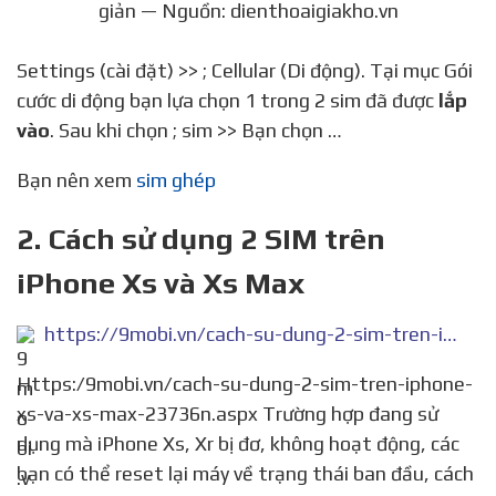
giản — Nguồn: dienthoaigiakho.vn
Settings (cài đặt) >> ; Cellular (Di động). Tại mục Gói
cước di động bạn lựa chọn 1 trong 2 sim đã được
lắp
vào
. Sau khi chọn ; sim >> Bạn chọn …
Bạn nên xem
sim ghép
2. Cách sử dụng 2 SIM trên
iPhone Xs và Xs Max
https://9mobi.vn/cach-su-dung-2-sim-tren-iphone-xs-va-xs-max-23736n.aspx
Https:/9mobi.vn/cach-su-dung-2-sim-tren-iphone-
xs-va-xs-max-23736n.aspx Trường hợp đang sử
dụng mà iPhone Xs, Xr bị đơ, không hoạt động, các
bạn có thể reset lại máy về trạng thái ban đầu, cách