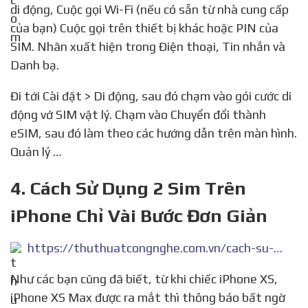
di động, Cuộc gọi Wi-Fi (nếu có sẵn từ nhà cung cấp
của bạn) Cuộc gọi trên thiết bị khác hoặc PIN của
SIM. Nhãn xuất hiện trong Điện thoại, Tin nhắn và
Danh bạ.
Đi tới Cài đặt > Di động, sau đó chạm vào gói cước di
động vớ SIM vật lý. Chạm vào Chuyển đổi thành
eSIM, sau đó làm theo các hướng dẫn trên màn hình.
Quản lý …
4. Cách Sử Dụng 2 Sim Trên
iPhone Chỉ Vài Bước Đơn Giản
https://thuthuatcongnghe.com.vn/cach-su-dung-2-sim-tren-iphone-chi-vai-buoc-don-gian/
Như các bạn cũng đã biết, từ khi chiếc iPhone XS,
iPhone XS Max được ra mắt thì thông báo bất ngờ