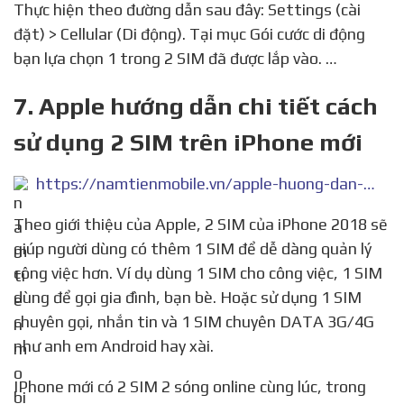
Thực hiện theo đường dẫn sau đây: Settings (cài
đặt) > Cellular (Di động). Tại mục Gói cước di động
bạn lựa chọn 1 trong 2 SIM đã được lắp vào. …
7. Apple hướng dẫn chi tiết cách
sử dụng 2 SIM trên iPhone mới
https://namtienmobile.vn/apple-huong-dan-chi-tiet-cach-su-dung-2-sim-tren-iphone-moi/
Theo giới thiệu của Apple, 2 SIM của iPhone 2018 sẽ
giúp người dùng có thêm 1 SIM để dễ dàng quản lý
công việc hơn. Ví dụ dùng 1 SIM cho công việc, 1 SIM
dùng để gọi gia đình, bạn bè. Hoặc sử dụng 1 SIM
chuyên gọi, nhắn tin và 1 SIM chuyên DATA 3G/4G
như anh em Android hay xài.
IPhone mới có 2 SIM 2 sóng online cùng lúc, trong