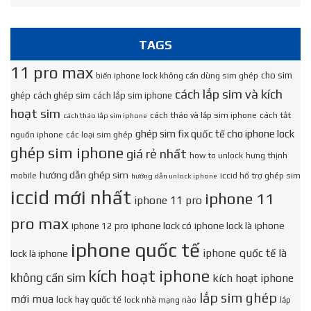
TAGS
11 pro max
cho sim
biến iphone lock không cần dùng sim ghép
cách lắp sim và kích
ghép
cách ghép sim
cách lắp sim iphone
hoạt sim
cách tháo và lắp sim iphone
cách tắt
cách tháo lắp sim iphone
ghép sim fix quốc tế cho iphone lock
nguồn iphone
các loại sim ghép
ghép sim iphone
giá rẻ nhất
how to unlock
hưng thịnh
hướng dẫn ghép sim
mobile
iccid hổ trợ ghép sim
hướng dẫn unlock iphone
iccid mới nhất
iphone 11
iphone 11 pro
pro max
iphone lock có
iphone lock là
iphone
iphone 12 pro
iphone quốc tế
iphone quốc tế là
lock là iphone
kích hoạt iphone
không cần sim
kích hoạt iphone
lắp sim ghép
mới mua
lock hay quốc tế
lock nhà mạng nào
lắp