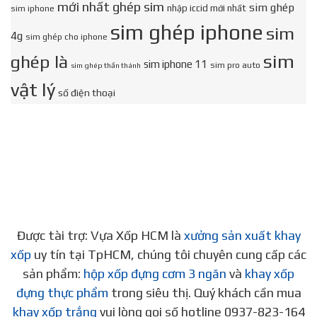
mới nhất ghép sim
sim ghép
nhập iccid mới nhất
sim iphone
sim ghép iphone
sim
4g
sim ghép cho iphone
sim
ghép là
sim iphone 11
sim pro auto
sim ghép thần thánh
vật lý
số điện thoại
Được tài trợ: Vựa Xốp HCM là
xưởng sản xuất khay
xốp
uy tín tại TpHCM, chúng tôi chuyên cung cấp các
sản phẩm:
hộp xốp đựng cơm 3 ngăn
và
khay xốp
đựng thực phẩm
trong siêu thị. Quý khách cần mua
khay xốp trắng
vui lòng gọi số hotline 0937-823-164