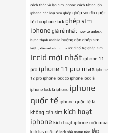
cách tháo và lắp sim iphone
cách tắt nguồn
ghép sim fix quốc
iphone
các loại sim ghép
ghép sim
tế cho iphone lock
iphone
giá rẻ nhất
how to unlock
hướng dẫn ghép sim
hưng thịnh mobile
iccid hổ trợ ghép sim
hướng dẫn unlock iphone
iccid mới nhất
iphone 11
iphone 11 pro max
pro
iphone
iphone lock có
iphone lock là
12 pro
iphone
iphone lock là iphone
quốc tế
iphone quốc tế là
kích hoạt
không cần sim
iphone
kích hoạt iphone mới mua
lắp
lock hay quốc tế
lock nhà mạng nào