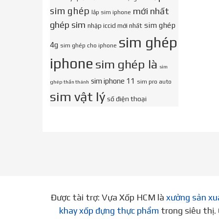
sim ghép
mới nhất
lắp sim iphone
ghép sim
sim ghép
nhập iccid mới nhất
sim ghép
4g
sim ghép cho iphone
iphone
sim ghép là
sim
sim iphone 11
sim pro auto
ghép thần thánh
sim vật lý
số điện thoại
Được tài trợ: Vựa Xốp HCM là
xưởng sản xu
khay xốp đựng thực phẩm
trong siêu thị