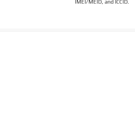
IMEI/MEID, and ICCID.