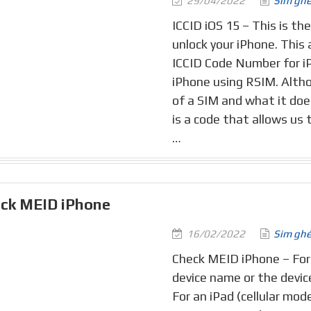
29/04/2022
Sim gh
ICCID iOS 15 – This is th
unlock your iPhone. This 
ICCID Code Number for iP
iPhone using RSIM. Altho
of a SIM and what it doe
is a code that allows us 
…
ck MEID iPhone
16/02/2022
Sim gh
Check MEID iPhone – For
device name or the devic
For an iPad (cellular mod