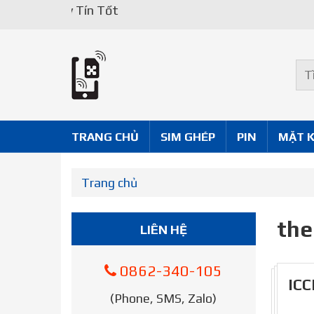
Uy Tín Tốt
TRANG CHỦ
SIM GHÉP
PIN
MẶT 
Trang chủ
the
LIÊN HỆ
0862-340-105
ICC
(Phone, SMS, Zalo)