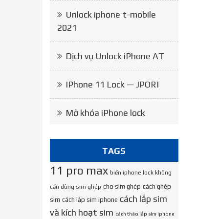
Unlock iphone t-mobile
2021
Dịch vụ Unlock iPhone AT
IPhone 11 Lock — JPORI
Mở khóa iPhone lock
TAGS
11 pro max
biến iphone lock không
cho sim ghép
cách ghép
cần dùng sim ghép
cách lắp sim
sim
cách lắp sim iphone
và kích hoạt sim
cách tháo lắp sim iphone