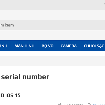
KÍNH
MÀN HÌNH
BỘ VỎ
CAMERA
CHUÔI SẠC
 serial number
ID iOS 15