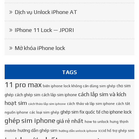
Dịch vụ Unlock iPhone AT
IPhone 11 Lock — JPORI
Mở khóa iPhone lock
TAGS
11 pro max
cho sim
biến iphone lock không cần dùng sim ghép
cách lắp sim và kích
ghép
cách ghép sim
cách lắp sim iphone
hoạt sim
cách tháo và lắp sim iphone
cách tắt
cách tháo lắp sim iphone
ghép sim fix quốc tế cho iphone lock
nguồn iphone
các loại sim ghép
ghép sim iphone
giá rẻ nhất
how to unlock
hưng thịnh
hướng dẫn ghép sim
mobile
iccid hổ trợ ghép sim
hướng dẫn unlock iphone