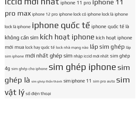
iccid mới nhất
iphone 11
iphone 11 pro
pro max
iphone lock có
iphone lock là
iphone
iphone 12 pro
iphone quốc tế
iphone quốc tế là
lock là iphone
kích hoạt iphone
không cần sim
kích hoạt iphone
lắp sim ghép
mới mua
lock hay quốc tế
lock nhà mạng nào
lắp
mới nhất ghép sim
sim ghép
nhập iccid mới nhất
sim iphone
sim ghép iphone
sim
4g
sim ghép cho iphone
sim
ghép là
sim iphone 11
sim pro auto
sim ghép thần thánh
vật lý
số điện thoại