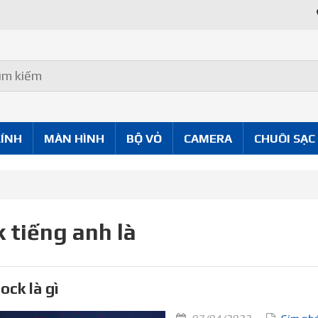
KÍNH
MÀN HÌNH
BỘ VỎ
CAMERA
CHUÔI SẠC
k tiếng anh là
ock là gì