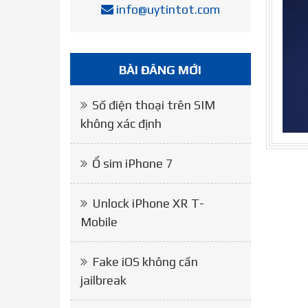
info@uytintot.com
BÀI ĐĂNG MỚI
Số điện thoại trên SIM
không xác định
Ổ sim iPhone 7
Unlock iPhone XR T-
Mobile
Fake iOS không cần
jailbreak