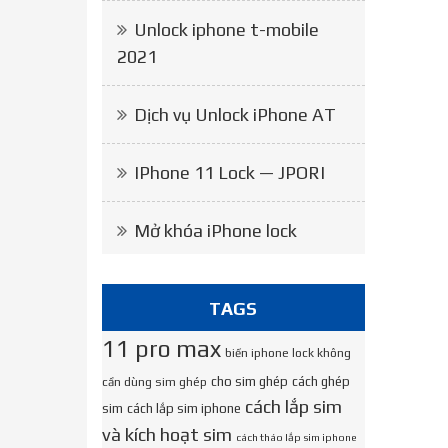
Unlock iphone t-mobile
2021
Dịch vụ Unlock iPhone AT
IPhone 11 Lock — JPORI
Mở khóa iPhone lock
TAGS
11 pro max
biến iphone lock không
cho sim ghép
cách ghép
cần dùng sim ghép
cách lắp sim
sim
cách lắp sim iphone
và kích hoạt sim
cách tháo lắp sim iphone