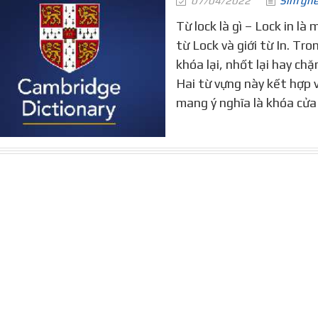
07/04/2022
Sim gh
Từ lock là gì – Lock in l
từ Lock và giới từ In. Tr
khóa lại, nhốt lại hay chặn 
Hai từ vựng này kết hợp 
mang ý nghĩa là khóa cửa 