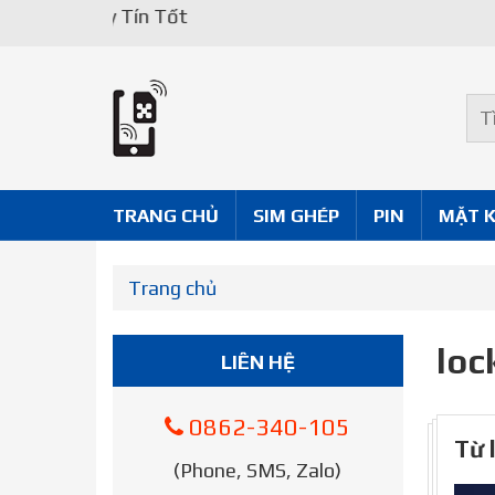
Uy Tín Tốt
TRANG CHỦ
SIM GHÉP
PIN
MẶT 
Trang chủ
loc
LIÊN HỆ
0862-340-105
Từ l
(Phone, SMS, Zalo)