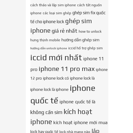
cách tháo và lắp sim iphone
cách tắt nguồn
ghép sim fix quốc
iphone
các loại sim ghép
ghép sim
tế cho iphone lock
iphone
giá rẻ nhất
how to unlock
hướng dẫn ghép sim
hưng thịnh mobile
iccid hổ trợ ghép sim
hướng dẫn unlock iphone
iccid mới nhất
iphone 11
iphone 11 pro max
pro
iphone
iphone lock có
iphone lock là
12 pro
iphone
iphone lock là iphone
quốc tế
iphone quốc tế là
kích hoạt
không cần sim
iphone
kích hoạt iphone mới mua
lắp
lock hay quốc tế
lock nhà mạng nào