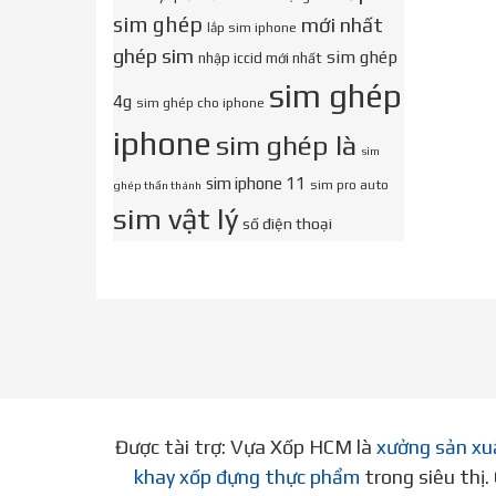
sim ghép
mới nhất
lắp sim iphone
ghép sim
sim ghép
nhập iccid mới nhất
sim ghép
4g
sim ghép cho iphone
iphone
sim ghép là
sim
sim iphone 11
sim pro auto
ghép thần thánh
sim vật lý
số điện thoại
Được tài trợ: Vựa Xốp HCM là
xưởng sản xu
khay xốp đựng thực phẩm
trong siêu thị