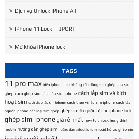
Dịch vụ Unlock iPhone AT
IPhone 11 Lock — JPORI
Mở khóa iPhone lock
TAGS
11 pro max
cho sim
biến iphone lock không cần dùng sim ghép
cách lắp sim và kích
ghép
cách ghép sim
cách lắp sim iphone
hoạt sim
cách tháo và lắp sim iphone
cách tắt
cách tháo lắp sim iphone
ghép sim fix quốc tế cho iphone lock
nguồn iphone
các loại sim ghép
ghép sim iphone
giá rẻ nhất
how to unlock
hưng thịnh
hướng dẫn ghép sim
mobile
iccid hổ trợ ghép sim
hướng dẫn unlock iphone