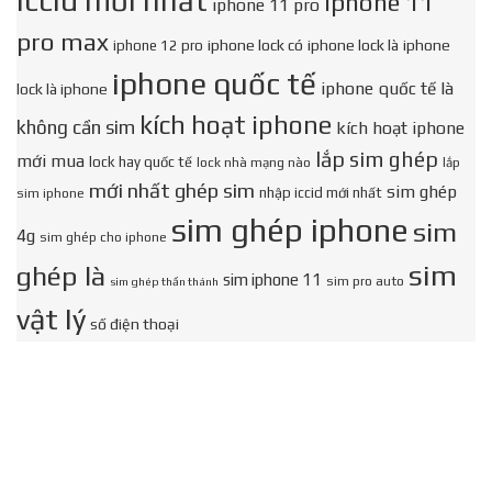
iccid mới nhất
iphone 11
iphone 11 pro
pro max
iphone lock có
iphone lock là
iphone
iphone 12 pro
iphone quốc tế
iphone quốc tế là
lock là iphone
kích hoạt iphone
không cần sim
kích hoạt iphone
lắp sim ghép
mới mua
lock hay quốc tế
lock nhà mạng nào
lắp
mới nhất ghép sim
sim ghép
nhập iccid mới nhất
sim iphone
sim ghép iphone
sim
4g
sim ghép cho iphone
sim
ghép là
sim iphone 11
sim pro auto
sim ghép thần thánh
vật lý
số điện thoại