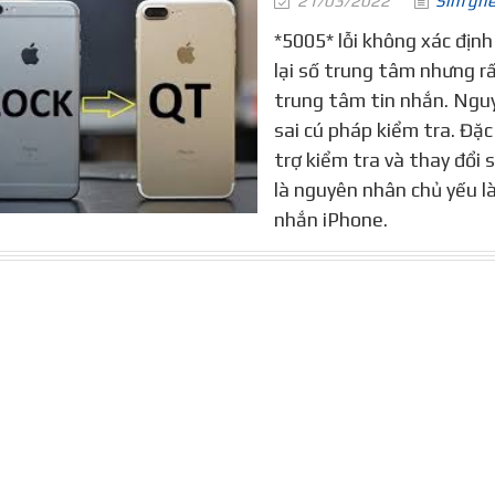
21/03/2022
Sim gh
*5005* lỗi không xác địn
lại số trung tâm nhưng rấ
trung tâm tin nhắn. Nguy
sai cú pháp kiểm tra. Đặc
trợ kiểm tra và thay đổi 
là nguyên nhân chủ yếu l
nhắn iPhone.