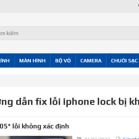
KÍNH
MÀN HÌNH
BỘ VỎ
CAMERA
CHUÔI SẠC
ng dẫn fix lỗi iphone lock bị 
05* lỗi không xác định