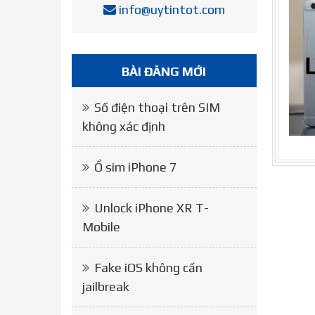
info@uytintot.com
BÀI ĐĂNG MỚI
Số điện thoại trên SIM
không xác định
Ổ sim iPhone 7
Unlock iPhone XR T-
Mobile
Fake iOS không cần
jailbreak