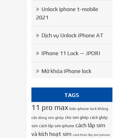
Unlock iphone t-mobile
2021
Dịch vụ Unlock iPhone AT
IPhone 11 Lock — JPORI
Mở khóa iPhone lock
TAGS
11 pro max
biến iphone lock không
cho sim ghép
cách ghép
cần dùng sim ghép
cách lắp sim
sim
cách lắp sim iphone
và kích hoạt sim
cách tháo lắp sim iphone