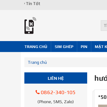
Uy Tín Tốt
TRANG CHỦ
SIM GHÉP
PIN
MẶT 
Trang chủ
hướ
LIÊN HỆ
0862-340-105
*50
(Phone, SMS, Zalo)