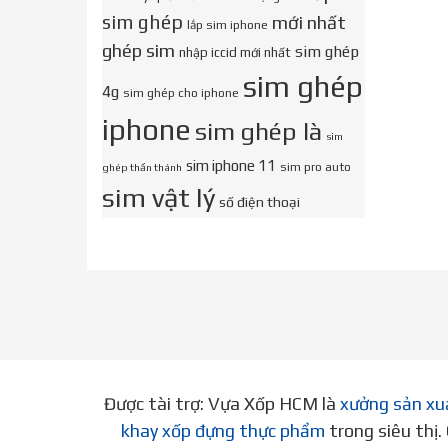
sim ghép
mới nhất
lắp sim iphone
ghép sim
sim ghép
nhập iccid mới nhất
sim ghép
4g
sim ghép cho iphone
iphone
sim ghép là
sim
sim iphone 11
sim pro auto
ghép thần thánh
sim vật lý
số điện thoại
Được tài trợ: Vựa Xốp HCM là
xưởng sản xu
khay xốp đựng thực phẩm
trong siêu thị