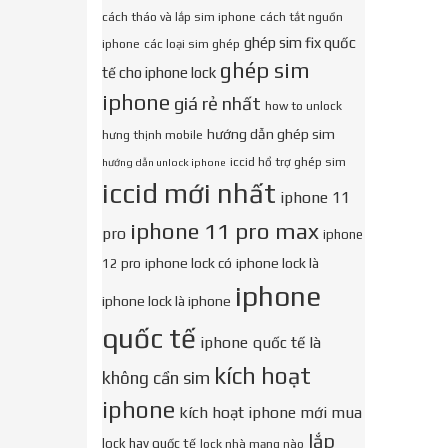
cách tháo và lắp sim iphone
cách tắt nguồn
ghép sim fix quốc
iphone
các loại sim ghép
ghép sim
tế cho iphone lock
iphone
giá rẻ nhất
how to unlock
hướng dẫn ghép sim
hưng thịnh mobile
iccid hổ trợ ghép sim
hướng dẫn unlock iphone
iccid mới nhất
iphone 11
iphone 11 pro max
pro
iphone
iphone lock có
iphone lock là
12 pro
iphone
iphone lock là iphone
quốc tế
iphone quốc tế là
kích hoạt
không cần sim
iphone
kích hoạt iphone mới mua
lắp
lock hay quốc tế
lock nhà mạng nào