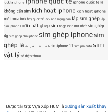
iphone quốc tế
iphone quốc tế là
lock là iphone
kích hoạt iphone
không cần sim
kích hoạt iphone
lắp sim ghép
mới mua
lock hay quốc tế
lock nhà mạng nào
lắp
mới nhất ghép sim
sim ghép
nhập iccid mới nhất
sim iphone
sim ghép iphone
sim
4g
sim ghép cho iphone
sim
ghép là
sim iphone 11
sim pro auto
sim ghép thần thánh
vật lý
số điện thoại
Được tài trợ: Vựa Xốp HCM là
xưởng sản xuất khay