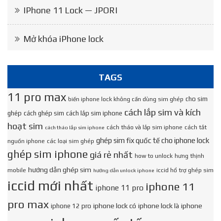
IPhone 11 Lock — JPORI
Mở khóa iPhone lock
TAGS
11 pro max
cho sim
biến iphone lock không cần dùng sim ghép
cách lắp sim và kích
ghép
cách ghép sim
cách lắp sim iphone
hoạt sim
cách tháo và lắp sim iphone
cách tắt
cách tháo lắp sim iphone
ghép sim fix quốc tế cho iphone lock
nguồn iphone
các loại sim ghép
ghép sim iphone
giá rẻ nhất
how to unlock
hưng thịnh
hướng dẫn ghép sim
mobile
iccid hổ trợ ghép sim
hướng dẫn unlock iphone
iccid mới nhất
iphone 11
iphone 11 pro
pro max
iphone lock có
iphone lock là
iphone
iphone 12 pro