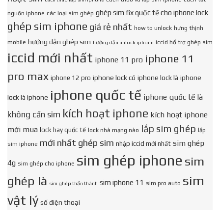
ghép sim fix quốc tế cho iphone lock
nguồn iphone
các loại sim ghép
ghép sim iphone
giá rẻ nhất
how to unlock
hưng thịnh
hướng dẫn ghép sim
mobile
iccid hổ trợ ghép sim
hướng dẫn unlock iphone
iccid mới nhất
iphone 11
iphone 11 pro
pro max
iphone lock có
iphone lock là
iphone
iphone 12 pro
iphone quốc tế
iphone quốc tế là
lock là iphone
kích hoạt iphone
không cần sim
kích hoạt iphone
lắp sim ghép
mới mua
lock hay quốc tế
lock nhà mạng nào
lắp
mới nhất ghép sim
sim ghép
nhập iccid mới nhất
sim iphone
sim ghép iphone
sim
4g
sim ghép cho iphone
sim
ghép là
sim iphone 11
sim pro auto
sim ghép thần thánh
vật lý
số điện thoại