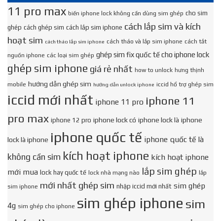
11 pro max
cho sim
biến iphone lock không cần dùng sim ghép
cách lắp sim và kích
ghép
cách ghép sim
cách lắp sim iphone
hoạt sim
cách tháo và lắp sim iphone
cách tắt
cách tháo lắp sim iphone
ghép sim fix quốc tế cho iphone lock
nguồn iphone
các loại sim ghép
ghép sim iphone
giá rẻ nhất
how to unlock
hưng thịnh
hướng dẫn ghép sim
mobile
iccid hổ trợ ghép sim
hướng dẫn unlock iphone
iccid mới nhất
iphone 11
iphone 11 pro
pro max
iphone lock có
iphone lock là
iphone
iphone 12 pro
iphone quốc tế
iphone quốc tế là
lock là iphone
kích hoạt iphone
không cần sim
kích hoạt iphone
lắp sim ghép
mới mua
lock hay quốc tế
lock nhà mạng nào
lắp
mới nhất ghép sim
sim ghép
nhập iccid mới nhất
sim iphone
sim ghép iphone
sim
4g
sim ghép cho iphone