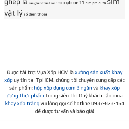
sim
ghép là
sim iphone 11
sim pro auto
sim ghép thần thánh
vật lý
số điện thoại
Được tài trợ: Vựa Xốp HCM là
xưởng sản xuất khay
xốp
uy tín tại TpHCM, chúng tôi chuyên cung cấp các
sản phẩm:
hộp xốp đựng cơm 3 ngăn
và
khay xốp
đựng thực phẩm
trong siêu thị. Quý khách cần mua
khay xốp trắng
vui lòng gọi số hotline 0937-823-164
để được tư vấn và báo giá!