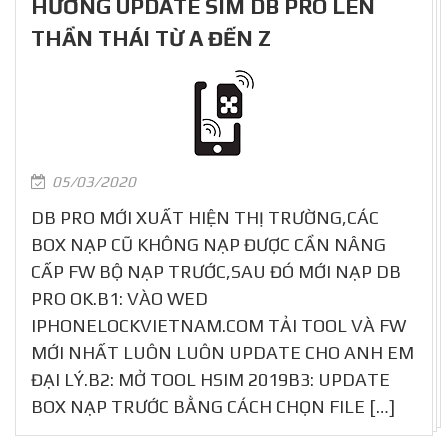
HƯỚNG UPDATE SIM DB PRO LÊN
THẦN THÁI TỪ A ĐẾN Z
05/03/2020
DB PRO MỚI XUẤT HIỆN THỊ TRƯỜNG,CÁC
BOX NẠP CŨ KHÔNG NẠP ĐƯỢC CẦN NÂNG
CẤP FW BỘ NẠP TRƯỚC,SAU ĐÓ MỚI NẠP DB
PRO OK.B1: VÀO WED
IPHONELOCKVIETNAM.COM TẢI TOOL VÀ FW
MỚI NHẤT LUÔN LUÔN UPDATE CHO ANH EM
ĐẠI LÝ.B2: MỞ TOOL HSIM 2019B3: UPDATE
BOX NẠP TRƯỚC BẰNG CÁCH CHỌN FILE […]