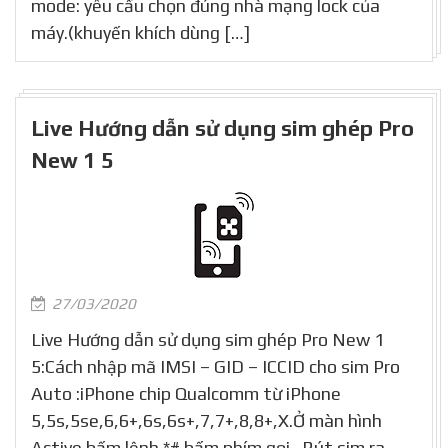
mode: yêu cầu chọn đúng nhà mạng lock của
máy.(khuyến khích dùng […]
Live Hướng dẫn sử dụng sim ghép Pro
New 1 5
27/03/2020
Live Hướng dẫn sử dụng sim ghép Pro New 1
5:Cách nhập mã IMSI – GID – ICCID cho sim Pro
Auto :iPhone chip Qualcomm từ iPhone
5,5s,5se,6,6+,6s,6s+,7,7+,8,8+,X.Ở màn hình
Active bấm lệnh *# bấm phím gọi . Rút sim ra