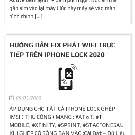
gắn sim vào lại máy ( lúc này máy sẽ vào màn
hình chính […]
HƯỚNG DẪN FIX PHÁT WIFI TRỰC
TIẾP TRÊN IPHONE LOCK 2020
05/03/2020
ÁP DỤNG CHO TẤT CẢ IPHONE LOCK GHÉP
IMSI ( THỦ CÔNG ) MẠNG : #AT@T, #T-
MOBILE, #XFINITY, #SPRINT, #STACFONESAU
KHI GHÉP CÓ SÓNG BẠN VÀO :Cài Đặt – Dữ Liệu