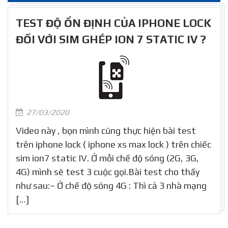
TEST ĐỘ ỔN ĐỊNH CỦA IPHONE LOCK
ĐỐI VỚI SIM GHÉP ION 7 STATIC IV ?
27/03/2020
Video này , bọn mình cũng thực hiện bài test
trên iphone lock ( iphone xs max lock ) trên chiếc
sim ion7 static IV. Ở mỗi chế độ sóng (2G, 3G,
4G) mình sẽ test 3 cuộc gọi.Bài test cho thấy
như sau:– Ở chế độ sóng 4G : Thì cả 3 nhà mạng
[…]