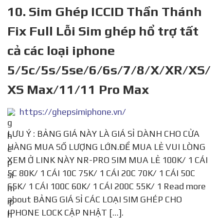
10. Sim Ghép ICCID Thần Thánh
Fix Full Lỗi Sim ghép hổ trợ tất
cả các loại iphone
5/5c/5s/5se/6/6s/7/8/X/XR/XS/
XS Max/11/11 Pro Max
https://ghepsimiphone.vn/
LƯU Ý : BẢNG GIÁ NÀY LÀ GIÁ SỈ DÀNH CHO CỬA
HÀNG MUA SỐ LƯỢNG LỚN.ĐỂ MUA LẺ VUI LÒNG
XEM Ở LINK NÀY NR-PRO SIM MUA LẺ 100K/ 1 CÁI
5C 80K/ 1 CÁI 10C 75K/ 1 CÁI 20C 70K/ 1 CÁI 50C
65K/ 1 CÁI 100C 60K/ 1 CÁI 200C 55K/ 1 Read more
about BẢNG GIÁ SỈ CÁC LOẠI SIM GHÉP CHO
IPHONE LOCK CẬP NHẬT […].