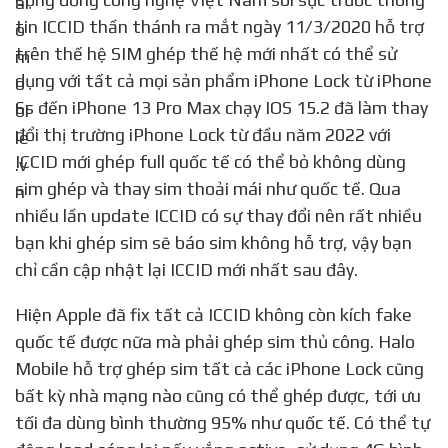
tin ICCID thần thánh ra mắt ngày 11/3/2020 hỗ trợ
trên thế hệ SIM ghép thế hệ mới nhất có thể sử
dụng với tất cả mọi sản phẩm iPhone Lock từ iPhone
6s đến iPhone 13 Pro Max chạy IOS 15.2 đã làm thay
đổi thị trường iPhone Lock từ đầu năm 2022 với
ICCID mới ghép full quốc tế có thể bỏ không dùng
sim ghép và thay sim thoải mái như quốc tế. Qua
nhiều lần update ICCID có sự thay đổi nên rất nhiều
bạn khi ghép sim sẽ báo sim không hỗ trợ, vậy bạn
chỉ cần cập nhật lại ICCID mới nhất sau đây.
Hiện Apple đã fix tất cả ICCID không còn kích fake
quốc tế được nữa mà phải ghép sim thủ công. Halo
Mobile hỗ trợ ghép sim tất cả các iPhone Lock cũng
bất kỳ nhà mạng nào cũng có thể ghép được, tới ưu
tối đa dùng bình thường 95% như quốc tế. Có thể tự