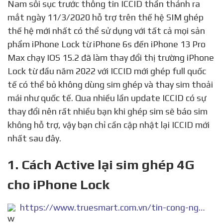
Nam sôi sục trước thông tin ICCID thần thánh ra
mắt ngày 11/3/2020 hỗ trợ trên thế hệ SIM ghép
thế hệ mới nhất có thể sử dụng với tất cả mọi sản
phẩm iPhone Lock từ iPhone 6s đến iPhone 13 Pro
Max chạy IOS 15.2 đã làm thay đổi thị trường iPhone
Lock từ đầu năm 2022 với ICCID mới ghép full quốc
tế có thể bỏ không dùng sim ghép và thay sim thoải
mái như quốc tế. Qua nhiều lần update ICCID có sự
thay đổi nên rất nhiều bạn khi ghép sim sẽ báo sim
không hỗ trợ, vậy bạn chỉ cần cập nhật lại ICCID mới
nhất sau đây.
1. Cách Active lại sim ghép 4G
cho iPhone Lock
https://www.truesmart.com.vn/tin-cong-nghe/cach-active-lai-sim-ghep-4g-cho-iphone-lock.html