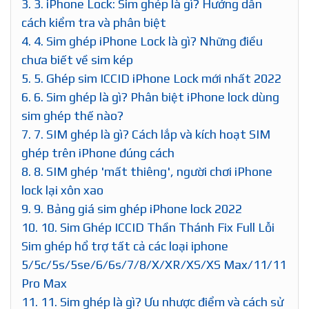
3.
3. iPhone Lock: Sim ghép là gì? Hướng dẫn
cách kiểm tra và phân biệt
4.
4. Sim ghép iPhone Lock là gì? Những điều
chưa biết về sim kép
5.
5. Ghép sim ICCID iPhone Lock mới nhất 2022
6.
6. Sim ghép là gì? Phân biệt iPhone lock dùng
sim ghép thế nào?
7.
7. SIM ghép là gì? Cách lắp và kích hoạt SIM
ghép trên iPhone đúng cách
8.
8. SIM ghép 'mất thiêng', người chơi iPhone
lock lại xôn xao
9.
9. Bảng giá sim ghép iPhone lock 2022
10.
10. Sim Ghép ICCID Thần Thánh Fix Full Lỗi
Sim ghép hổ trợ tất cả các loại iphone
5/5c/5s/5se/6/6s/7/8/X/XR/XS/XS Max/11/11
Pro Max
11.
11. Sim ghép là gì? Ưu nhược điểm và cách sử