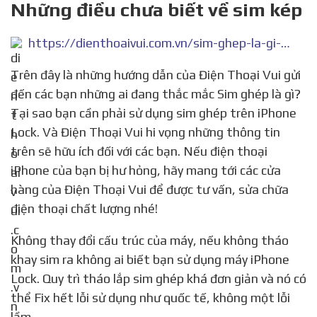
Những điều chưa biết về sim kép
https://dienthoaivui.com.vn/sim-ghep-la-gi-tai-sao-ban-can-phai-su-dung-sim-ghep-tren-iphone-lock/
Trên đây là những hướng dẫn của Điện Thoại Vui gửi
đến các bạn những ai đang thắc mắc Sim ghép là gì?
Tại sao bạn cần phải sử dụng sim ghép trên iPhone
Lock. Và Điện Thoại Vui hi vọng những thông tin
trên sẽ hữu ích đối với các bạn. Nếu điện thoại
iPhone của bạn bị hư hỏng, hãy mang tới các cửa
hàng của Điện Thoại Vui để được tư vấn, sửa chữa
điện thoại chất lượng nhé!
Không thay đổi cấu trúc của máy, nếu không tháo
khay sim ra không ai biết bạn sử dụng máy iPhone
Lock. Quy trì tháo lắp sim ghép khá đơn giản và nó có
thể Fix hết lỗi sử dụng như quốc tế, không một lỗi
lầm.