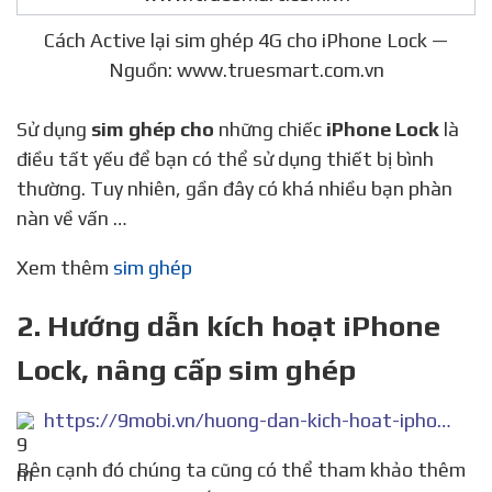
Cách Active lại sim ghép 4G cho iPhone Lock —
Nguồn: www.truesmart.com.vn
Sử dụng
sim ghép cho
những chiếc
iPhone Lock
là
điều tất yếu để bạn có thể sử dụng thiết bị bình
thường. Tuy nhiên, gần đây có khá nhiều bạn phàn
nàn về vấn …
Xem thêm
sim ghép
2. Hướng dẫn kích hoạt iPhone
Lock, nâng cấp sim ghép
https://9mobi.vn/huong-dan-kich-hoat-iphone-lock-nang-cap-sim-ghep-22693n.aspx
Bên cạnh đó chúng ta cũng có thể tham khảo thêm