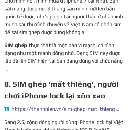
Cho mình hỏi, mình mua dt iphone 7 tại Nhật Bản
sài mạng docomo. 3 tháng sau mình mới lên bản
quốc tế được, nhưng hiện tại người thân ở nhà mình
muốn sài thì mình chuyển về Việt Nam có ghép sim
để sài sim ghép được đúng không ạ.
SIM ghép
thực chất là một bản vi mạch, có hình
dạng như một mảnh đồng nhỏ. Dạng SIM này được
lắp đè lên SIM hiện tại bạn đang dùng với chức năng
…
8. SIM ghép 'mất thiêng', người
chơi iPhone lock lại xôn xao
https://thanhnien.vn/sim-ghep-mat-thieng-nguoi-choi-iphone-lock-lai-xon-xao-post1454993.html
Sáng 2.5, cộng đồng người dùng iPhone lock tại Việt
Nam lại xôn xao khi có thông tin ICCID "chết".