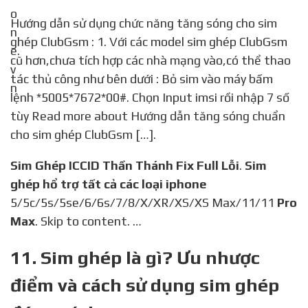
Hướng dẫn sử dụng chức năng tăng sóng cho sim
ghép ClubGsm : 1. Với các model sim ghép ClubGsm
cũ hơn,chưa tích hợp các nhà mạng vào,có thể thao
tác thủ công như bên dưới : Bỏ sim vào máy bấm
lệnh *5005*7672*00#. Chọn Input imsi rồi nhập 7 số
tùy Read more about Hướng dẫn tăng sóng chuẩn
cho sim ghép ClubGsm […].
Sim Ghép ICCID Thần Thánh Fix Full Lỗi
.
Sim
ghép hổ trợ tất cả các loại iphone
5/5c/5s/5se/6/6s/7/8/X/XR/XS/XS Max/11/11
Pro
Max
. Skip to content. …
11. Sim ghép là gì? Ưu nhược
điểm và cách sử dụng sim ghép