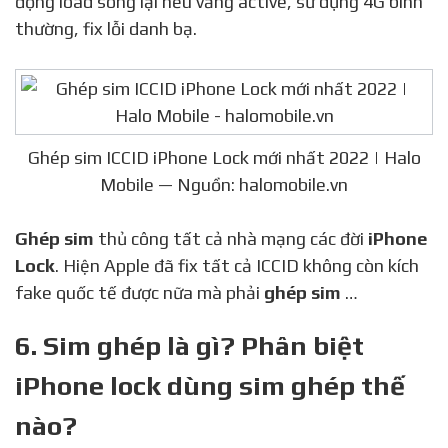
động load sóng lại nếu vắng active, sử dụng 4G bình
thường, fix lỗi danh bạ.
Ghép sim ICCID iPhone Lock mới nhất 2022 | Halo
Mobile — Nguồn: halomobile.vn
Ghép sim
thủ công tất cả nhà mạng các đời
iPhone
Lock
. Hiện Apple đã fix tất cả ICCID không còn kích
fake quốc tế được nữa mà phải
ghép sim
…
6. Sim ghép là gì? Phân biệt
iPhone lock dùng sim ghép thế
nào?