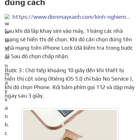
đúng cách
https://www.dienmayxanh.com/kinh-nghiem-hay/sim-ghep-la-gi-thuong-co-tren-cac-dong-dien-thoai-1133063
Sau khi đã lắp khay sim vào máy, 1 bảng các nhà
mạng sẽ hiển thị để chọn. Khi đó cần chọn đúng tên
nhà mạng trên iPhone Lock (đã kiểm tra trong bước
1) Sau đó chọn chấp nhận.
Bước 3 : Chờ tiếp khoảng 10 giây đến khi thiết bị
hiển thị cột sóng (Riêng iOS 5.0 chỉ báo No Service ),
khi đó chọn Phone. Rối bấm phím gọi 112 và dập máy
ngay sau 3 giây.