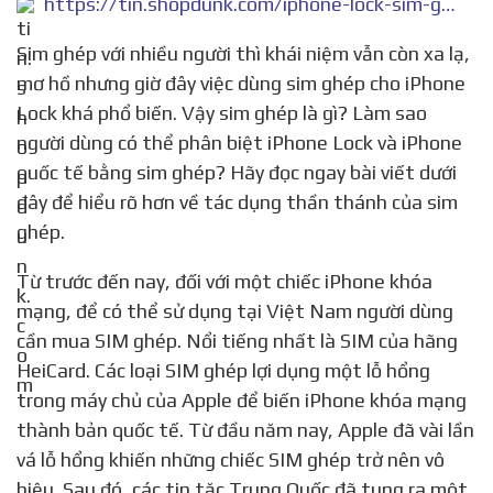
https://tin.shopdunk.com/iphone-lock-sim-ghep.html
Sim ghép với nhiều người thì khái niệm vẫn còn xa lạ,
mơ hồ nhưng giờ đây việc dùng sim ghép cho iPhone
Lock khá phổ biến. Vậy sim ghép là gì? Làm sao
người dùng có thể phân biệt iPhone Lock và iPhone
quốc tế bằng sim ghép? Hãy đọc ngay bài viết dưới
đây để hiểu rõ hơn về tác dụng thần thánh của sim
ghép.
Từ trước đến nay, đối với một chiếc iPhone khóa
mạng, để có thể sử dụng tại Việt Nam người dùng
cần mua SIM ghép. Nổi tiếng nhất là SIM của hãng
HeiCard. Các loại SIM ghép lợi dụng một lỗ hổng
trong máy chủ của Apple để biến iPhone khóa mạng
thành bản quốc tế. Từ đầu năm nay, Apple đã vài lần
vá lỗ hổng khiến những chiếc SIM ghép trở nên vô
hiệu. Sau đó, các tin tặc Trung Quốc đã tung ra một