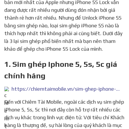
bản mới nhất của Apple nhưng iPhone 5S Lock vẫn
đang được rất nhiều người dùng đón nhận bởi giá
thành rẻ hơn rất nhiều. Nhưng để Unlock iPhone 5S
bằng sim ghép nào, loại sim ghép iPhone 5S nào là
thích hợp nhất thì không phải ai cũng biết. Dưới đây
là 3 lại sim ghép phổ biến nhất mà bạn nên tham
khảo để ghép cho iPhone 5S Lock của mình.
1. Sim ghép Iphone 5, 5s, 5c giá
chính hãng
https://chiemtaimobile.vn/sim-ghep-iphone-5-5s-5c.html
Đến với Chiêm Tài Mobile, ngoài các dịch vụ sim ghép
iPhone 5, 5s, 5c thì nơi đây còn hỗ trợ rất nhiều các
dịch vụ khác trong lĩnh vực điện tử. Với tiêu chí Khách
hàng là thượng đế, sự hài lòng của quý khách là mục