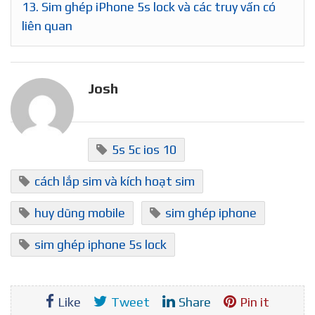
13.
Sim ghép iPhone 5s lock và các truy vấn có
liên quan
Josh
5s 5c ios 10
cách lắp sim và kích hoạt sim
huy dũng mobile
sim ghép iphone
sim ghép iphone 5s lock
Like
Tweet
Share
Pin it