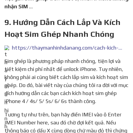
nhận SIM
…
9. Hướng Dẫn Cách Lắp Và Kích
Hoạt Sim Ghép Nhanh Chóng
https://thaymanhinhdanang.com/cach-kich-hoat-sim-ghep-iphone-4-5-6/
Sim ghép là phương pháp nhanh chóng, tiện lợi và
tiết kiệm chi phí nhất để unlock iPhone. Tuy nhiên,
không phải ai cũng biết cách lắp sim và kích hoạt sim
ghép. Do đó, bài viết này của chúng tôi ra đời với mục
đích hướng dẫn các bạn cách kích hoạt sim ghép
iPhone 4 / 4s/ 5/ 5s/ 6/ 6s thành công.
Tương tự như trên, bạn hãy điền IMEI vào ô Enter
IMEI Number here, sau đó chờ đợi kết quả. Nếu
thông báo có dấu X cùng dòng chữ màu đỏ thì chứng