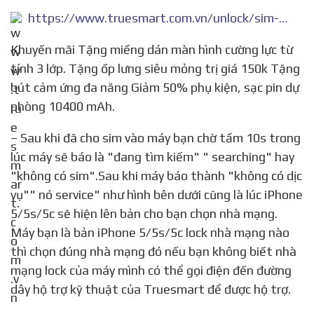
https://www.truesmart.com.vn/unlock/sim-ghep-heicard-unlock-iphone-5.html
Khuyến mãi Tặng miếng dán màn hình cường lực từ
tính 3 lớp. Tặng ốp lưng siêu mỏng trị giá 150k Tặng
bút cảm ứng đa năng Giảm 50% phụ kiện, sạc pin dự
phòng 10400 mAh.
– Sau khi đã cho sim vào máy bạn chờ tầm 10s trong
lúc máy sẽ báo là "đang tìm kiếm" " searching" hay
"không có sim".Sau khi máy báo thành "không có dịc
vụ"" nó service" như hình bên dưới cũng là lúc iPhone
5/5s/5c sẽ hiện lên bản cho bạn chọn nhà mạng.
Máy bạn là bản iPhone 5/5s/5c lock nhà mạng nào
thì chọn đúng nhà mạng đó nếu bạn không biết nhà
mạng lock của máy mình có thể gọi điện đến đường
dây hộ trợ kỹ thuật của Truesmart để được hộ trợ.