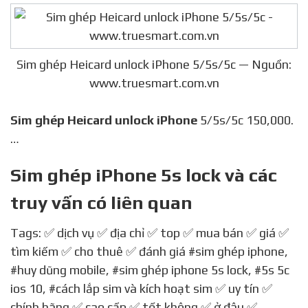
Sim ghép Heicard unlock iPhone 5/5s/5c — Nguồn:
www.truesmart.com.vn
Sim ghép Heicard unlock iPhone
5/5s/5c 150,000.
…
Sim ghép iPhone 5s lock và các
truy vấn có liên quan
Tags: ✅ dịch vụ ✅ địa chỉ ✅ top ✅ mua bán ✅ giá ✅
tìm kiếm ✅ cho thuê ✅ đánh giá
#sim ghép iphone
,
#huy dũng mobile
,
#sim ghép iphone 5s lock
,
#5s 5c
ios 10
,
#cách lắp sim và kích hoạt sim
✅ uy tín ✅
chính hãng ✅ cao cấp ✅ tốt không ✅ ở đâu ✅