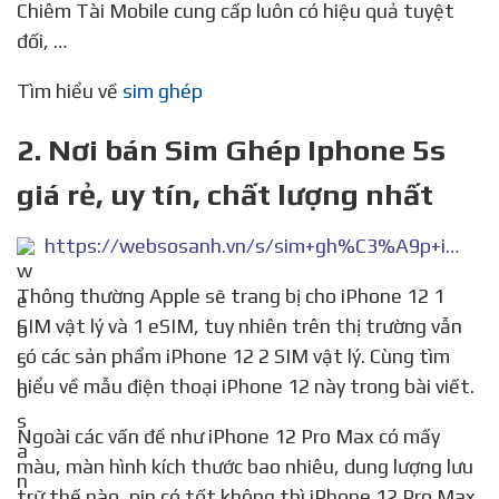
Chiêm Tài Mobile cung cấp luôn có hiệu quả tuyệt
đối, …
Tìm hiểu về
sim ghép
2. Nơi bán Sim Ghép Iphone 5s
giá rẻ, uy tín, chất lượng nhất
https://websosanh.vn/s/sim+gh%C3%A9p+iphone+5s.htm
Thông thường Apple sẽ trang bị cho iPhone 12 1
SIM vật lý và 1 eSIM, tuy nhiên trên thị trường vẫn
có các sản phẩm iPhone 12 2 SIM vật lý. Cùng tìm
hiểu về mẫu điện thoại iPhone 12 này trong bài viết.
Ngoài các vấn đề như iPhone 12 Pro Max có mấy
màu, màn hình kích thước bao nhiêu, dung lượng lưu
trữ thế nào, pin có tốt không thì iPhone 12 Pro Max