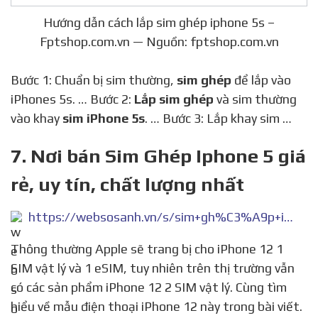
Hướng dẫn cách lắp sim ghép iphone 5s –
Fptshop.com.vn — Nguồn: fptshop.com.vn
Bước 1: Chuẩn bị sim thường,
sim ghép
để lắp vào
iPhones 5s. … Bước 2:
Lắp sim ghép
và sim thường
vào khay
sim iPhone 5s
. … Bước 3: Lắp khay sim …
7. Nơi bán Sim Ghép Iphone 5 giá
rẻ, uy tín, chất lượng nhất
https://websosanh.vn/s/sim+gh%C3%A9p+iphone+5.htm
Thông thường Apple sẽ trang bị cho iPhone 12 1
SIM vật lý và 1 eSIM, tuy nhiên trên thị trường vẫn
có các sản phẩm iPhone 12 2 SIM vật lý. Cùng tìm
hiểu về mẫu điện thoại iPhone 12 này trong bài viết.