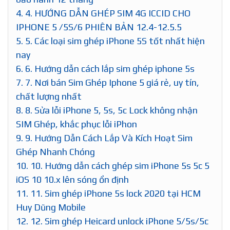
4.
4. HƯỚNG DẪN GHÉP SIM 4G ICCID CHO
IPHONE 5 /5S/6 PHIÊN BẢN 12.4-12.5.5
5.
5. Các loại sim ghép iPhone 5S tốt nhất hiện
nay
6.
6. Hướng dẫn cách lắp sim ghép iphone 5s
7.
7. Nơi bán Sim Ghép Iphone 5 giá rẻ, uy tín,
chất lượng nhất
8.
8. Sửa lỗi iPhone 5, 5s, 5c Lock không nhận
SIM Ghép, khắc phục lỗi iPhon
9.
9. Hướng Dẫn Cách Lắp Và Kích Hoạt Sim
Ghép Nhanh Chóng
10.
10. Hướng dẫn cách ghép sim iPhone 5s 5c 5
iOS 10 10.x lên sóng ổn định
11.
11. Sim ghép iPhone 5s lock 2020 tại HCM
Huy Dũng Mobile
12.
12. Sim ghép Heicard unlock iPhone 5/5s/5c