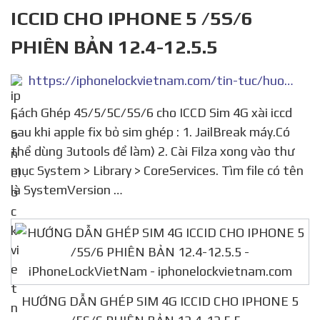
ICCID CHO IPHONE 5 /5S/6
PHIÊN BẢN 12.4-12.5.5
https://iphonelockvietnam.com/tin-tuc/huong-dan-ghep-sim-4g-iccid-cho-iphone-5-5s-6-phien-ban-12-4-12-4-5/
Cách Ghép 4S/5/5C/5S/6 cho ICCD Sim 4G xài iccd
sau khi apple fix bỏ sim ghép : 1. JailBreak máy.Có
thể dùng 3utools để làm) 2. Cài Filza xong vào thư
mục System > Library > CoreServices. Tìm file có tên
là SystemVersion …
HƯỚNG DẪN GHÉP SIM 4G ICCID CHO IPHONE 5