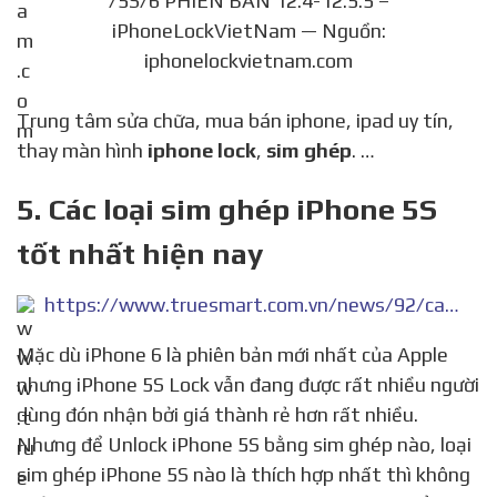
/5S/6 PHIÊN BẢN 12.4-12.5.5 –
iPhoneLockVietNam — Nguồn:
iphonelockvietnam.com
Trung tâm sửa chữa, mua bán iphone, ipad uy tín,
thay màn hình
iphone lock
,
sim ghép
. …
5. Các loại sim ghép iPhone 5S
tốt nhất hiện nay
https://www.truesmart.com.vn/news/92/cac-loai-sim-ghep-iphone-5s-tot-nhat-hien-nay.html
Mặc dù iPhone 6 là phiên bản mới nhất của Apple
nhưng iPhone 5S Lock vẫn đang được rất nhiều người
dùng đón nhận bởi giá thành rẻ hơn rất nhiều.
Nhưng để Unlock iPhone 5S bằng sim ghép nào, loại
sim ghép iPhone 5S nào là thích hợp nhất thì không