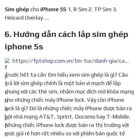
Sim ghép
cho
iPhone 5S
1. R Sim 2. TP Sim 3.
Heicard Overlay. …
6. Hướng dẫn cách lắp sim ghép
iphone 5s
https://fptshop.com.vn/tin-tuc/danh-gia/cach-lap-sim-ghep-vao-iphone-5s-59149
Trước hết ta cần tìm hiểu xem sim ghép là gì? Câu
trả lời sim ghép chính là một bản vi mạch để lắp
chung với các thẻ sim, nhằm mục đích mở khóa mạng
cho những chiếc máy iPhone lock. Vậy còn iPhone
lock là gì? Đó là những chiếc máy iPhone được bán ra
bởi nhà mạng AT&T, Sprint, Docomo hay T-Mobile.
Những chiếc iPhone lock được bán ra thị trường với
mức giá rẻ hơn rất nhiều so với phiên bản quốc tế