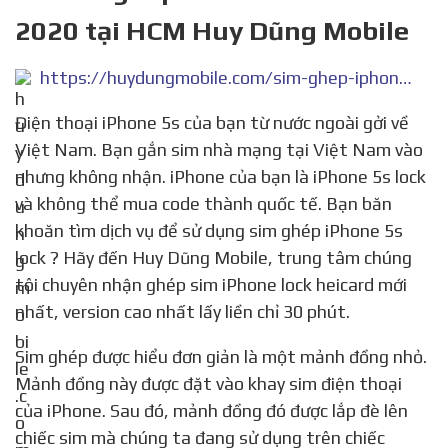
2020 tại HCM Huy Dũng Mobile
https://huydungmobile.com/sim-ghep-iphone-5s-lock/
Điện thoại iPhone 5s của bạn từ nước ngoài gởi về
Việt Nam. Bạn gắn sim nhà mạng tại Việt Nam vào
nhưng không nhận. iPhone của bạn là iPhone 5s lock
và không thể mua code thành quốc tế. Bạn băn
khoăn tìm dịch vụ để sử dụng sim ghép iPhone 5s
lock ? Hãy đến Huy Dũng Mobile, trung tâm chúng
tôi chuyên nhận ghép sim iPhone lock heicard mới
nhất, version cao nhất lấy liền chỉ 30 phút.
Sim ghép được hiểu đơn giản là một mảnh đồng nhỏ.
Mảnh đồng này được đặt vào khay sim điện thoại
của iPhone. Sau đó, mảnh đồng đó được lắp đè lên
chiếc sim mà chúng ta đang sử dụng trên chiếc