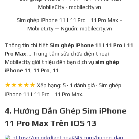
Sim ghép iPhone 11 | 11 Pro | 11 Pro Max –
MobileCity — Nguồn: mobilecity.vn
Thông tin chi tiết
Sim ghép iPhone 11
|
11 Pro
|
11
Pro Max
… Trung tâm sửa chữa điện thoại
Mobilecity giới thiệu đến bạn dịch vụ
sim ghép
iPhone 11
,
11 Pro
, 11 …
★★★★★
Xếp hạng: 5 · 1 đánh giá · Sim ghép
iPhone 11 | 11 Pro | 11 Pro Max.
4. Hướng Dẫn Ghép Sim iPhone
11 Pro Max Trên iOS 13
https://unlockdienthoai245.com/huong-dan-ghep-sim-iphone-11-pro-max-tren-ios-13/