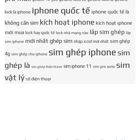
iphone quốc tế
iphone quốc tế là
lock là iphone
kích hoạt iphone
không cần sim
kích hoạt iphone
lắp sim ghép
mới mua
lock hay quốc tế
lock nhà mạng nào
lắp
mới nhất ghép sim
sim ghép
nhập iccid mới nhất
sim iphone
sim ghép iphone
sim
4g
sim ghép cho iphone
sim
ghép là
sim iphone 11
sim pro auto
sim ghép thần thánh
vật lý
số điện thoại