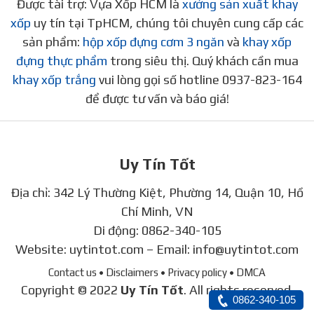
Được tài trợ: Vựa Xốp HCM là
xưởng sản xuất khay
xốp
uy tín tại TpHCM, chúng tôi chuyên cung cấp các
sản phẩm:
hộp xốp đựng cơm 3 ngăn
và
khay xốp
đựng thực phẩm
trong siêu thị. Quý khách cần mua
khay xốp trắng
vui lòng gọi số hotline 0937-823-164
để được tư vấn và báo giá!
Uy Tín Tốt
Địa chỉ: 342 Lý Thường Kiệt, Phường 14, Quận 10, Hồ
Chí Minh, VN
Di động:
0862-340-105
Website:
uytintot.com
– Email:
info@uytintot.com
Contact us
• Disclaimers
• Privacy policy
• DMCA
Copyright © 2022
Uy Tín Tốt
. All rights reserved.
0862-340-105