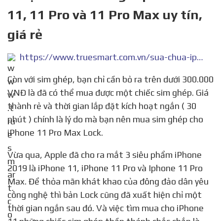
11, 11 Pro và 11 Pro Max uy tín,
giá rẻ
https://www.truesmart.com.vn/sua-chua-iphone-11-11-pro-max/dia-chi-ban-sim-ghep-iphone-11-11-pro-va-11-pro-max-uy-tin-gia-re.html
Còn với sim ghép, bạn chỉ cần bỏ ra trên dưới 300.000
VNĐ là đã có thể mua được một chiếc sim ghép. Giá
thành rẻ và thời gian lắp đặt kích hoạt ngắn ( 30
phút ) chính là lý do mà bạn nên mua sim ghép cho
iPhone 11 Pro Max Lock.
Vừa qua, Apple đã cho ra mắt 3 siêu phẩm iPhone
2019 là iPhone 11, iPhone 11 Pro và Iphone 11 Pro
Max. Để thỏa mãn khát khao của đông đảo dân yêu
công nghệ thì bản Lock cũng đã xuất hiện chỉ một
thời gian ngắn sau đó. Và việc tìm mua cho iPhone