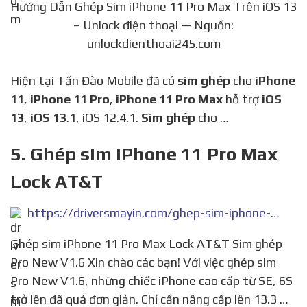
Hướng Dẫn Ghép Sim iPhone 11 Pro Max Trên iOS 13
– Unlock điện thoại — Nguồn:
unlockdienthoai245.com
Hiện tại Tấn Đào Mobile đã có
sim ghép
cho
iPhone
11
,
iPhone 11 Pro
,
iPhone 11 Pro Max
hỗ trợ
iOS
13
,
iOS 13
.1, iOS 12.4.1.
Sim ghép
cho …
5. Ghép sim iPhone 11 Pro Max
Lock AT&T
https://driversmayin.com/ghep-sim-iphone-11-pro-max-lock-att-sim-ghep-pro-new-v1-6/
Ghép sim iPhone 11 Pro Max Lock AT&T Sim ghép
Pro New V1.6 Xin chào các bạn! Với việc ghép sim
Pro New V1.6, những chiếc iPhone cao cấp từ SE, 6S
trở lên đã quá đơn giản. Chỉ cần nâng cấp lên 13.3 …