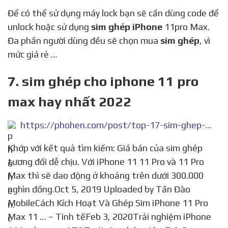
Để có thể sử dụng máy lock bạn sẽ cần dùng code để
unlock hoặc sử dụng
sim ghép iPhone
11pro Max.
Đa phần người dùng đều sẽ chọn mua
sim ghép
, vì
mức giá rẻ …
7. sim ghép cho iphone 11 pro
max hay nhất 2022
https://phohen.com/post/top-17-sim-ghep-cho-iphone-11-pro-max-hay-nhat-2022/4145834
Khớp với kết quả tìm kiếm: Giá bán của sim ghép
tương đối dễ chịu. Với iPhone 11 11 Pro và 11 Pro
Max thì sẽ dao động ở khoảng trên dưới 300.000
nghìn đồng.Oct 5, 2019 Uploaded by Tấn Đào
MobileCách Kích Hoạt Và Ghép Sim iPhone 11 Pro
Max 11 … – Tinh tếFeb 3, 2020Trải nghiệm iPhone