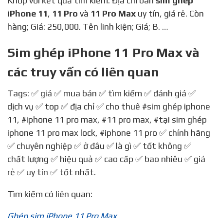
Khớp với kết quả tìm kiếm: Địa chỉ bán
sim ghép
iPhone 11
,
11 Pro
và
11 Pro Max
uy tín, giá rẻ. Còn
hàng; Giá: 250,000. Tên linh kiện; Giá; B. …
Sim ghép iPhone 11 Pro Max và
các truy vấn có liên quan
Tags: ✅ giá ✅ mua bán ✅ tìm kiếm ✅ đánh giá ✅
dịch vụ ✅ top ✅ địa chỉ ✅ cho thuê
#sim ghép iphone
11
,
#iphone 11 pro max
,
#11 pro max
,
#tại sim ghép
iphone 11 pro max lock
,
#iphone 11 pro
✅ chính hãng
✅ chuyên nghiệp ✅ ở đâu ✅ là gì ✅ tốt không ✅
chất lượng ✅ hiệu quả ✅ cao cấp ✅ bao nhiêu ✅ giá
rẻ ✅ uy tín ✅ tốt nhất.
Tìm kiếm có liên quan:
Ghép sim iPhone 11 Pro Max