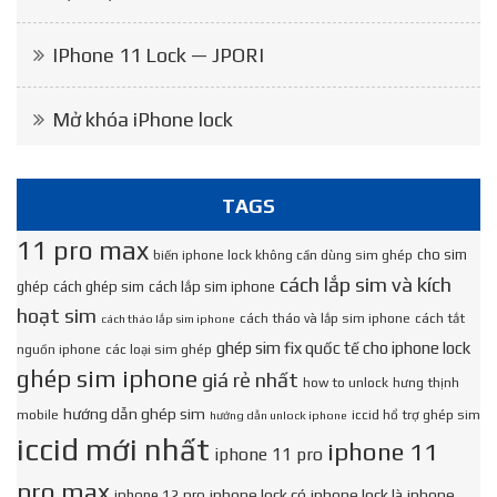
IPhone 11 Lock — JPORI
Mở khóa iPhone lock
TAGS
11 pro max
cho sim
biến iphone lock không cần dùng sim ghép
cách lắp sim và kích
ghép
cách ghép sim
cách lắp sim iphone
hoạt sim
cách tháo và lắp sim iphone
cách tắt
cách tháo lắp sim iphone
ghép sim fix quốc tế cho iphone lock
nguồn iphone
các loại sim ghép
ghép sim iphone
giá rẻ nhất
how to unlock
hưng thịnh
hướng dẫn ghép sim
mobile
iccid hổ trợ ghép sim
hướng dẫn unlock iphone
iccid mới nhất
iphone 11
iphone 11 pro
pro max
iphone lock có
iphone lock là
iphone
iphone 12 pro