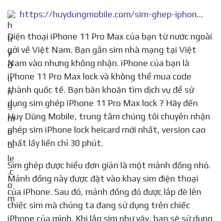
https://huydungmobile.com/sim-ghep-iphone-11-pro-max-lock/
Điện thoại iPhone 11 Pro Max của bạn từ nước ngoài
gởi về Việt Nam. Bạn gắn sim nhà mạng tại Việt
Nam vào nhưng không nhận. iPhone của bạn là
iPhone 11 Pro Max lock và không thể mua code
thành quốc tế. Bạn băn khoăn tìm dịch vụ để sử
dụng sim ghép iPhone 11 Pro Max lock ? Hãy đến
Huy Dũng Mobile, trung tâm chúng tôi chuyên nhận
ghép sim iPhone lock heicard mới nhất, version cao
nhất lấy liền chỉ 30 phút.
Sim ghép được hiểu đơn giản là một mảnh đồng nhỏ.
Mảnh đồng này được đặt vào khay sim điện thoại
của iPhone. Sau đó, mảnh đồng đó được lắp đè lên
chiếc sim mà chúng ta đang sử dụng trên chiếc
iPhone của mình. Khi lắp sim như vậy, bạn sẽ sử dụng