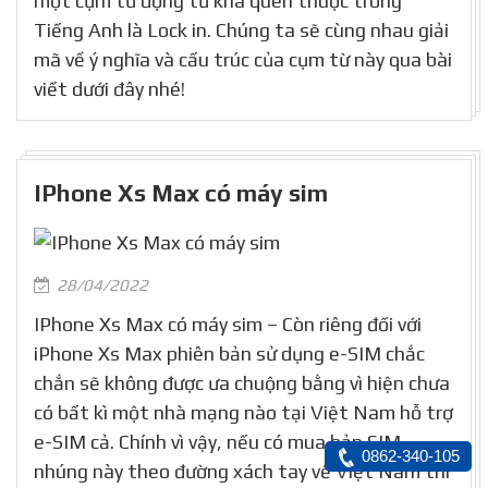
một cụm từ động từ khá quen thuộc trong
Tiếng Anh là Lock in. Chúng ta sẽ cùng nhau giải
mã về ý nghĩa và cấu trúc của cụm từ này qua bài
viết dưới đây nhé!
IPhone Xs Max có máy sim
28/04/2022
IPhone Xs Max có máy sim – Còn riêng đối với
iPhone Xs Max phiên bản sử dụng e-SIM chắc
chắn sẽ không được ưa chuộng bằng vì hiện chưa
có bất kì một nhà mạng nào tại Việt Nam hỗ trợ
e-SIM cả. Chính vì vậy, nếu có mua bản SIM
0862-340-105
nhúng này theo đường xách tay về Việt Nam thì