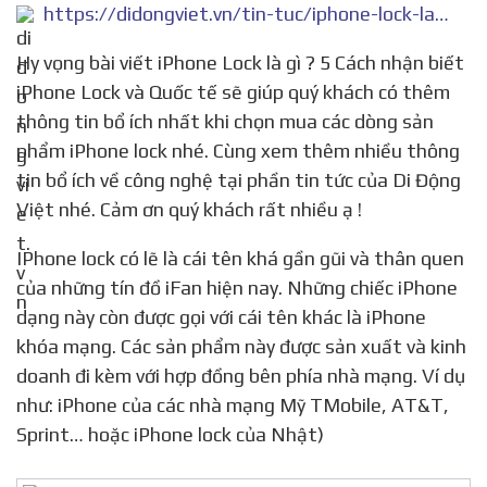
https://didongviet.vn/tin-tuc/iphone-lock-la-gi-5-cach-nhan-biet-iphone-lock-va-quoc-te/
Hy vọng bài viết iPhone Lock là gì ? 5 Cách nhận biết
iPhone Lock và Quốc tế sẽ giúp quý khách có thêm
thông tin bổ ích nhất khi chọn mua các dòng sản
phẩm iPhone lock nhé. Cùng xem thêm nhiều thông
tin bổ ích về công nghệ tại phần tin tức của Di Động
Việt nhé. Cảm ơn quý khách rất nhiều ạ !
IPhone lock có lẽ là cái tên khá gần gũi và thân quen
của những tín đồ iFan hiện nay. Những chiếc iPhone
dạng này còn được gọi với cái tên khác là iPhone
khóa mạng. Các sản phẩm này được sản xuất và kinh
doanh đi kèm với hợp đồng bên phía nhà mạng. Ví dụ
như: iPhone của các nhà mạng Mỹ TMobile, AT&T,
Sprint… hoặc iPhone lock của Nhật)