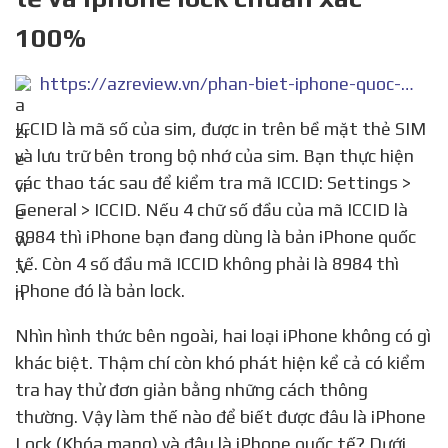
100%
https://azreview.vn/phan-biet-iphone-quoc-te-va-iphone-lock/
ICCID là mã số của sim, được in trên bề mặt thẻ SIM
và lưu trữ bên trong bộ nhớ của sim. Bạn thực hiện
các thao tác sau để kiểm tra mã ICCID: Settings >
General > ICCID. Nếu 4 chữ số đầu của mã ICCID là
8984 thì iPhone bạn đang dùng là bản iPhone quốc
tế. Còn 4 số đầu mã ICCID không phải là 8984 thì
iPhone đó là bản lock.
Nhìn hình thức bên ngoài, hai loại iPhone không có gì
khác biệt. Thậm chí còn khó phát hiện kể cả có kiểm
tra hay thử đơn giản bằng những cách thông
thường. Vậy làm thế nào để biết được đâu là iPhone
Lock (Khóa mạng) và đâu là iPhone quốc tế? Dưới