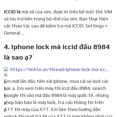
ICCID là
mã số của sim, được in trên bề mặt thẻ SIM
và lưu trữ bên trong bộ nhớ của sim. Bạn thực hiện
các thao tác sau để kiểm tra mã ICCID: Settings >
General …
4. Iphone lock mã iccid đầu 8984
là sao ạ?
https://tinhte.vn/thread/iphone-lock-ma-iccid-dau-8984-la-sao-a.2935594/
Em mới lần đầu tiên xài iphone, mua cái se lock các
bác ạ. Em xem trên máy thì iccd đầu 8984, search
Google thì vào mã đầu 8984 là máy quốc tế, nhưng
shop bán bảo là máy lock, tra cứu thông tin trên
ATT thì máy của ATT. Em làm theo hướng dẫn
unlock thì mail trả lời của ATT là imei không phải của