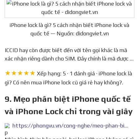
iPhone lock là gì? 5 cách nhận biết iPhone lock và
quốc tế — Nguồn: didongviet.vn
ICCID hay còn được biết đến với tên gọi khác là mã
xác nhận riêng dành cho SIM. Đây chính là mã được …
★★★★★
Xếp hạng: 5 · 1 đánh giá · iPhone lock là
gì? Có nên mua iPhone lock cũ giá rẻ hay không?.
9. Mẹo phân biệt iPhone quốc tế
và iPhone Lock chỉ trong vài giây
https://phongvu.vn/cong-nghe/meo-phan-biet-iphone-quoc-te-va-iphone-lock-chi-trong-vai-giay-khong-lo-tien-mat-tat-mang/