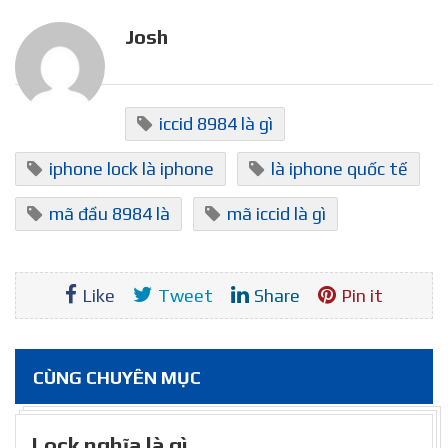
Josh
iccid 8984 là gì
iphone lock là iphone
là iphone quốc tế
mã đầu 8984 là
mã iccid là gì
Like
Tweet
Share
Pin it
CÙNG CHUYÊN MỤC
Lock nghĩa là gì