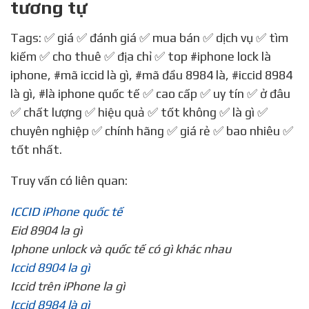
tương tự
Tags: ✅ giá ✅ đánh giá ✅ mua bán ✅ dịch vụ ✅ tìm
kiếm ✅ cho thuê ✅ địa chỉ ✅ top
#iphone lock là
iphone
,
#mã iccid là gì
,
#mã đầu 8984 là
,
#iccid 8984
là gì
,
#là iphone quốc tế
✅ cao cấp ✅ uy tín ✅ ở đâu
✅ chất lượng ✅ hiệu quả ✅ tốt không ✅ là gì ✅
chuyên nghiệp ✅ chính hãng ✅ giá rẻ ✅ bao nhiêu ✅
tốt nhất.
Truy vấn có liên quan:
ICCID iPhone quốc tế
Eid 8904 la gì
Iphone unlock và quốc tế có gì khác nhau
Iccid 8904 la gì
Iccid trên iPhone la gì
Iccid 8984 là gì