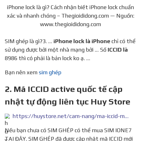
iPhone lock là gì? Cách nhận biết iPhone lock chuẩn
xác và nhanh chóng – Thegioididong.com — Nguồn:
www.thegioididong.com
SIM ghép là gì?3. …
iPhone lock là iPhone
chỉ có thể
sử dụng được bởi một nhà mạng bởi … Số
ICCID là
8986 thì có phải là bản lock ko ạ. …
Bạn nên xem
sim ghép
2. Mã ICCID active quốc tế cập
nhật tự động liên tục Huy Store
https://huystore.net/cam-nang/ma-iccid-moi-cap-nhat-moi-ngay-395
Nếu bạn chưa có SIM GHÉP có thể mua SIM IONE7
TẠI ĐÂY. SIM GHÉP đã được cập nhật mã ICCID mới