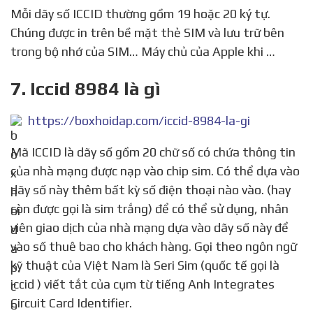
Mỗi dãy số ICCID thường gồm 19 hoặc 20 ký tự.
Chúng được in trên bề mặt thẻ SIM và lưu trữ bên
trong bộ nhớ của SIM… Máy chủ của Apple khi …
7. Iccid 8984 là gì
https://boxhoidap.com/iccid-8984-la-gi
Mã ICCID là dãy số gồm 20 chữ số có chứa thông tin
của nhà mạng được nạp vào chip sim. Có thể dựa vào
dãy số này thêm bất kỳ số điện thoại nào vào. (hay
còn được gọi là sim trắng) để có thể sử dụng, nhân
viên giao dịch của nhà mạng dựa vào dãy số này để
vào số thuê bao cho khách hàng. Gọi theo ngôn ngữ
kỹ thuật của Việt Nam là Seri Sim (quốc tế gọi là
iccid ) viết tắt của cụm từ tiếng Anh Integrates
Circuit Card Identifier.