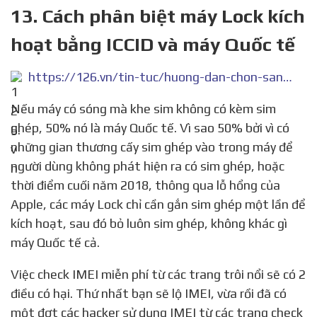
13. Cách phân biệt máy Lock kích
hoạt bằng ICCID và máy Quốc tế
https://126.vn/tin-tuc/huong-dan-chon-san-pham/cach-phan-biet-may-lock-kich-hoat-bang-iccid-va-may-quoc-te/
Nếu máy có sóng mà khe sim không có kèm sim
ghép, 50% nó là máy Quốc tế. Vì sao 50% bởi vì có
những gian thương cấy sim ghép vào trong máy để
người dùng không phát hiện ra có sim ghép, hoặc
thời điểm cuối năm 2018, thông qua lỗ hổng của
Apple, các máy Lock chỉ cần gắn sim ghép một lần để
kích hoạt, sau đó bỏ luôn sim ghép, không khác gì
máy Quốc tế cả.
Việc check IMEI miễn phí từ các trang trôi nổi sẽ có 2
điều có hại. Thứ nhất bạn sẽ lộ IMEI, vừa rồi đã có
một đợt các hacker sử dụng IMEI từ các trang check