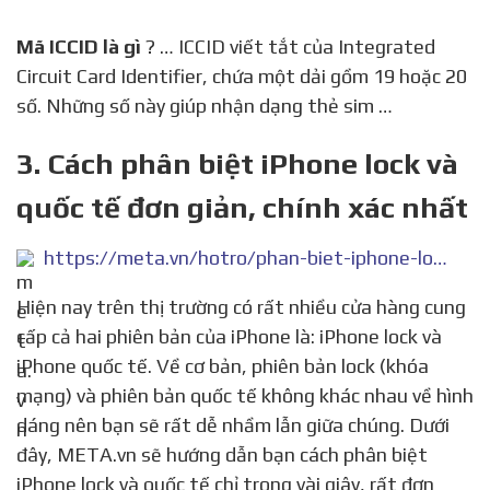
Mã ICCID là gì
? … ICCID viết tắt của Integrated
Circuit Card Identifier, chứa một dải gồm 19 hoặc 20
số. Những số này giúp nhận dạng thẻ sim …
3. Cách phân biệt iPhone lock và
quốc tế đơn giản, chính xác nhất
https://meta.vn/hotro/phan-biet-iphone-lock-va-quoc-te-11844
Hiện nay trên thị trường có rất nhiều cửa hàng cung
cấp cả hai phiên bản của iPhone là: iPhone lock và
iPhone quốc tế. Về cơ bản, phiên bản lock (khóa
mạng) và phiên bản quốc tế không khác nhau về hình
dáng nên bạn sẽ rất dễ nhầm lẫn giữa chúng. Dưới
đây, META.vn sẽ hướng dẫn bạn cách phân biệt
iPhone lock và quốc tế chỉ trong vài giây, rất đơn