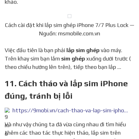
khảo.
Cách cài đặt khi lắp sim ghép iPhone 7/7 Plus Lock —
Nguồn: msmobile.com.vn
Việc đầu tiên là bạn phải
lắp sim ghép
vào máy.
Trên khay sim bạn lắm
sim ghép
xuống dưới trước (
theo chiều hướng lên trên), tiếp theo bạn lắp …
11. Cách tháo và lắp sim iPhone
đúng, tránh bị lỗi
https://9mobi.vn/cach-thao-va-lap-sim-iphone-dung-tranh-bi-loi-19272n.aspx
Và như vậy chúng ta đã vừa cùng nhau đi tìm hiểu
thêm các thao tác thực hiện tháo, lắp sim trên