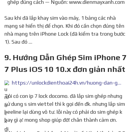
ghép đúng cách — Nguồn: www.dienmayxanh.com
Sau khi đã lắp khay sim vào máy, 1 bảng các nhà
mạng sẽ hiển thị để chọn. Khi đó cần chọn đúng tên
nhà mạng trên iPhone Lock (đã kiểm tra trong bước
1). Sau đó …
9. Hướng Dẫn Ghép Sim iPhone 7
7 Plus iOS 10 10.x đơn giản nhất
https://unlockdienthoai24h.vn/huong-dan-ghep-sim-iphone-7-7-plus-ios-10-10-x-don-gian-nhat/
Tôi có con ip 7 lock docomo. đã lắp sim ghép nhưng
sử dung s sim viettel thì k gọi đến đk. nhưng lắp sim
beeline lại dùng vô tư. lỗi này có phải do sim ghép k
hay gì ạ! mong shop giúp đỡ! chân thành cảm ơn.