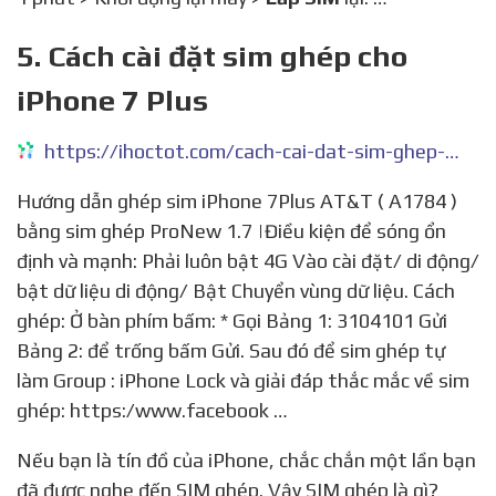
5. Cách cài đặt sim ghép cho
iPhone 7 Plus
https://ihoctot.com/cach-cai-dat-sim-ghep-cho-iphone-7-plus
Hướng dẫn ghép sim iPhone 7Plus AT&T ( A1784 )
bằng sim ghép ProNew 1.7 |Điều kiện để sóng ổn
định và mạnh: Phải luôn bật 4G Vào cài đặt/ di động/
bật dữ liệu di động/ Bật Chuyển vùng dữ liệu. Cách
ghép: Ở bàn phím bấm: * Gọi Bảng 1: 3104101 Gửi
Bảng 2: để trống bấm Gửi. Sau đó để sim ghép tự
làm Group : iPhone Lock và giải đáp thắc mắc về sim
ghép: https:/www.facebook …
Nếu bạn là tín đồ của iPhone, chắc chắn một lần bạn
đã được nghe đến SIM ghép. Vậy SIM ghép là gì?