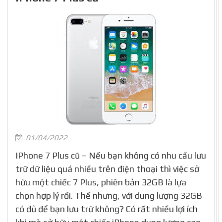
01/04/2022
IPhone 7 Plus cũ – Nếu bạn không có nhu cầu lưu
trữ dữ liệu quá nhiều trên điện thoại thì việc sở
hữu một chiếc 7 Plus, phiên bản 32GB là lựa
chọn hợp lý rồi. Thế nhưng, với dung lượng 32GB
có đủ để bạn lưu trữ không? Có rất nhiều lợi ích