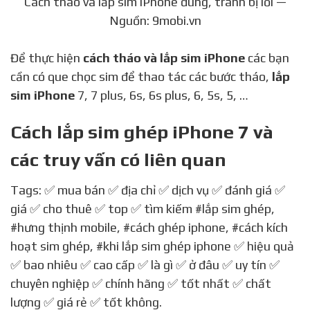
Cách tháo và lắp sim iPhone đúng, tránh bị lỗi —
Nguồn: 9mobi.vn
Để thực hiện
cách tháo và lắp sim iPhone
các bạn
cần có que chọc sim để thao tác các bước tháo,
lắp
sim iPhone
7, 7 plus, 6s, 6s plus, 6, 5s, 5, …
Cách lắp sim ghép iPhone 7 và
các truy vấn có liên quan
Tags: ✅ mua bán ✅ địa chỉ ✅ dịch vụ ✅ đánh giá ✅
giá ✅ cho thuê ✅ top ✅ tìm kiếm
#lắp sim ghép
,
#hưng thịnh mobile
,
#cách ghép iphone
,
#cách kích
hoạt sim ghép
,
#khi lắp sim ghép iphone
✅ hiệu quả
✅ bao nhiêu ✅ cao cấp ✅ là gì ✅ ở đâu ✅ uy tín ✅
chuyên nghiệp ✅ chính hãng ✅ tốt nhất ✅ chất
lượng ✅ giá rẻ ✅ tốt không.