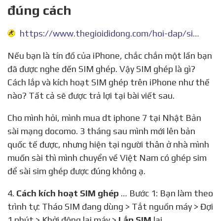
đúng cách
https://www.thegioididong.com/hoi-dap/sim-ghep-la-gi-804432
Nếu bạn là tín đồ của iPhone, chắc chắn một lần bạn
đã được nghe đến SIM ghép. Vậy SIM ghép là gì?
Cách lắp và kích hoạt SIM ghép trên iPhone như thế
nào? Tất cả sẽ được trả lợi tại bài viết sau.
Cho mình hỏi, mình mua dt iphone 7 tại Nhật Bản
sài mạng docomo. 3 tháng sau mình mới lên bản
quốc tế được, nhưng hiện tại người thân ở nhà mình
muốn sài thì mình chuyển về Việt Nam có ghép sim
để sài sim ghép được đúng không ạ.
4.
Cách kích hoạt SIM ghép
… Bước 1: Bạn làm theo
trình tự: Tháo SIM đang dùng > Tắt nguồn máy > Đợi
1 phút > Khởi động lại máy >
Lắp SIM
lại. …