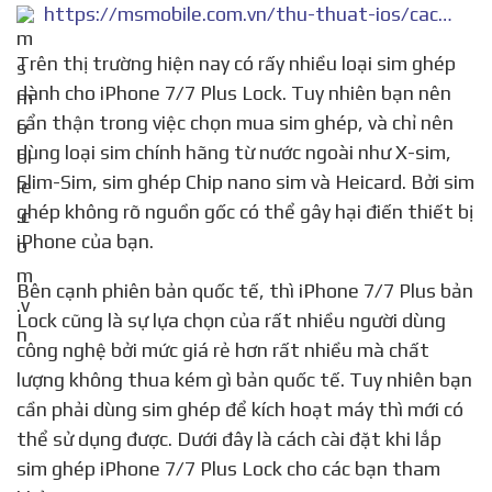
https://msmobile.com.vn/thu-thuat-ios/cach-cai-dat-khi-lap-sim-ghep-iphone-77-plus-lock-n8452.html
Trên thị trường hiện nay có rấy nhiều loại sim ghép
dành cho iPhone 7/7 Plus Lock. Tuy nhiên bạn nên
cẩn thận trong việc chọn mua sim ghép, và chỉ nên
dùng loại sim chính hãng từ nước ngoài như X-sim,
Slim-Sim, sim ghép Chip nano sim và Heicard. Bởi sim
ghép không rõ nguồn gốc có thể gây hại điến thiết bị
iPhone của bạn.
Bên cạnh phiên bản quốc tế, thì iPhone 7/7 Plus bản
Lock cũng là sự lựa chọn của rất nhiều người dùng
công nghệ bởi mức giá rẻ hơn rất nhiều mà chất
lượng không thua kém gì bản quốc tế. Tuy nhiên bạn
cần phải dùng sim ghép để kích hoạt máy thì mới có
thể sử dụng được. Dưới đây là cách cài đặt khi lắp
sim ghép iPhone 7/7 Plus Lock cho các bạn tham