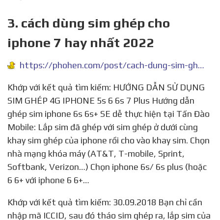
3. cách dùng sim ghép cho
iphone 7 hay nhất 2022
https://phohen.com/post/cach-dung-sim-ghep-cho-iphone-7/6149415
Khớp với kết quả tìm kiếm: HƯỚNG DẪN SỬ DỤNG
SIM GHÉP 4G IPHONE 5s 6 6s 7 Plus Hướng dẫn
ghép sim iphone 6s 6s+ SE dễ thực hiện tại Tấn Đào
Mobile: Lắp sim đã ghép với sim ghép ở dưới cùng
khay sim ghép của iphone rồi cho vào khay sim. Chọn
nhà mạng khóa máy (AT&T, T-mobile, Sprint,
Softbank, Verizon…) Chọn iphone 6s/ 6s plus (hoặc
6 6+ với iphone 6 6+…
Khớp với kết quả tìm kiếm: 30.09.2018 Bạn chỉ cần
nhập mã ICCID, sau đó tháo sim ghép ra, lắp sim của