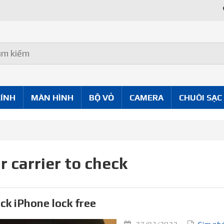
KÍNH
MÀN HÌNH
BỘ VỎ
CAMERA
CHUÔI SẠC
r carrier to check
ck iPhone lock free