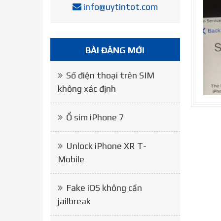
info@uytintot.com
BÀI ĐĂNG MỚI
Số điện thoại trên SIM
không xác định
Ổ sim iPhone 7
Unlock iPhone XR T-
Mobile
Fake iOS không cần
jailbreak