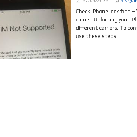
27/03/2022
Sim gh
Check iPhone lock free –
carrier. Unlocking your i
different carriers. To con
use these steps.