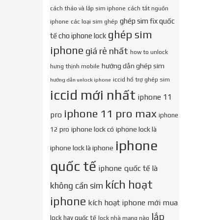
cách tháo và lắp sim iphone
cách tắt nguồn
ghép sim fix quốc
iphone
các loại sim ghép
ghép sim
tế cho iphone lock
iphone
giá rẻ nhất
how to unlock
hướng dẫn ghép sim
hưng thịnh mobile
iccid hổ trợ ghép sim
hướng dẫn unlock iphone
iccid mới nhất
iphone 11
iphone 11 pro max
pro
iphone
iphone lock có
iphone lock là
12 pro
iphone
iphone lock là iphone
quốc tế
iphone quốc tế là
kích hoạt
không cần sim
iphone
kích hoạt iphone mới mua
lắp
lock hay quốc tế
lock nhà mạng nào