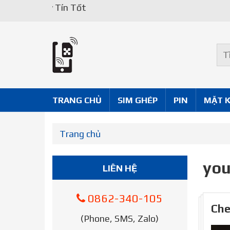
Uy Tín Tốt
TRANG CHỦ
SIM GHÉP
PIN
MẶT 
Trang chủ
you
LIÊN HỆ
0862-340-105
Che
(Phone, SMS, Zalo)