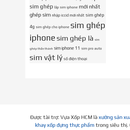
sim ghép
mới nhất
lắp sim iphone
ghép sim
sim ghép
nhập iccid mới nhất
sim ghép
4g
sim ghép cho iphone
iphone
sim ghép là
sim
sim iphone 11
sim pro auto
ghép thần thánh
sim vật lý
số điện thoại
Được tài trợ: Vựa Xốp HCM là
xưởng sản xu
khay xốp đựng thực phẩm
trong siêu thị