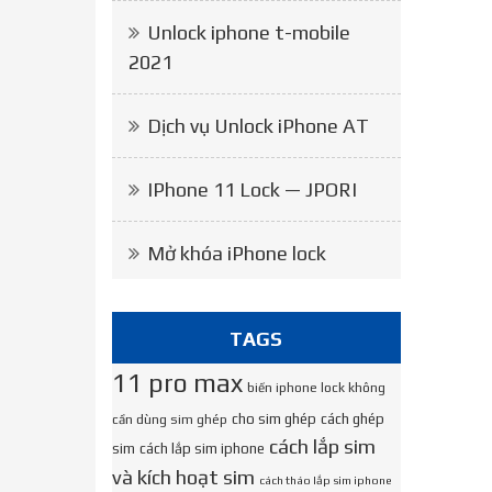
Unlock iphone t-mobile
2021
Dịch vụ Unlock iPhone AT
IPhone 11 Lock — JPORI
Mở khóa iPhone lock
TAGS
11 pro max
biến iphone lock không
cho sim ghép
cách ghép
cần dùng sim ghép
cách lắp sim
sim
cách lắp sim iphone
và kích hoạt sim
cách tháo lắp sim iphone