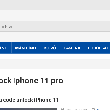
KÍNH
MÀN HÌNH
BỘ VỎ
CAMERA
CHUÔI SẠC
ock iphone 11 pro
 code unlock iPhone 11