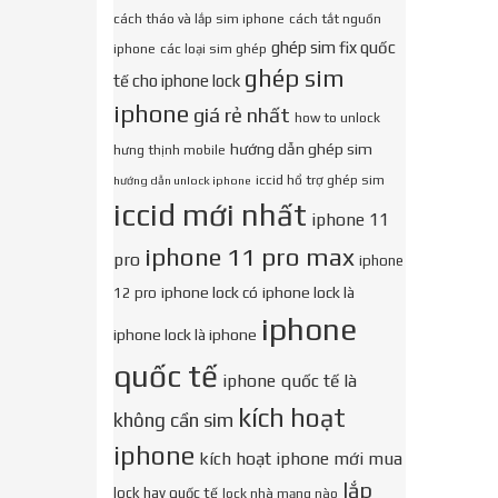
cách tháo và lắp sim iphone
cách tắt nguồn
ghép sim fix quốc
iphone
các loại sim ghép
ghép sim
tế cho iphone lock
iphone
giá rẻ nhất
how to unlock
hướng dẫn ghép sim
hưng thịnh mobile
iccid hổ trợ ghép sim
hướng dẫn unlock iphone
iccid mới nhất
iphone 11
iphone 11 pro max
pro
iphone
iphone lock có
iphone lock là
12 pro
iphone
iphone lock là iphone
quốc tế
iphone quốc tế là
kích hoạt
không cần sim
iphone
kích hoạt iphone mới mua
lắp
lock hay quốc tế
lock nhà mạng nào