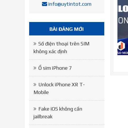
info@uytintot.com
BÀI ĐĂNG MỚI
Số điện thoại trên SIM
không xác định
Ổ sim iPhone 7
Unlock iPhone XR T-
Mobile
Fake iOS không cần
jailbreak