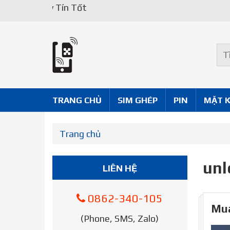
Uy Tín Tốt
TRANG CHỦ
SIM GHÉP
PIN
MẶT 
Trang chủ
unl
LIÊN HỆ
0862-340-105
Mua
(Phone, SMS, Zalo)