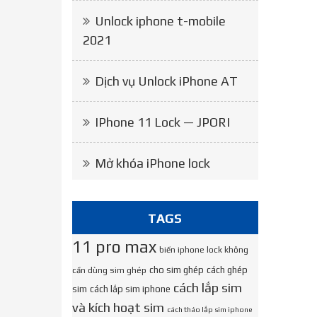
Unlock iphone t-mobile
2021
Dịch vụ Unlock iPhone AT
IPhone 11 Lock — JPORI
Mở khóa iPhone lock
TAGS
11 pro max
biến iphone lock không
cho sim ghép
cách ghép
cần dùng sim ghép
cách lắp sim
sim
cách lắp sim iphone
và kích hoạt sim
cách tháo lắp sim iphone