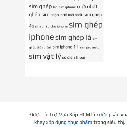
sim ghép
mới nhất
lắp sim iphone
ghép sim
sim ghép
nhập iccid mới nhất
sim ghép
4g
sim ghép cho iphone
iphone
sim ghép là
sim
sim iphone 11
sim pro auto
ghép thần thánh
sim vật lý
số điện thoại
Được tài trợ: Vựa Xốp HCM là
xưởng sản xu
khay xốp đựng thực phẩm
trong siêu thị