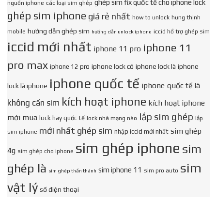
ghép sim fix quốc tế cho iphone lock
nguồn iphone
các loại sim ghép
ghép sim iphone
giá rẻ nhất
how to unlock
hưng thịnh
hướng dẫn ghép sim
mobile
iccid hổ trợ ghép sim
hướng dẫn unlock iphone
iccid mới nhất
iphone 11
iphone 11 pro
pro max
iphone lock có
iphone lock là
iphone
iphone 12 pro
iphone quốc tế
iphone quốc tế là
lock là iphone
kích hoạt iphone
không cần sim
kích hoạt iphone
lắp sim ghép
mới mua
lock hay quốc tế
lock nhà mạng nào
lắp
mới nhất ghép sim
sim ghép
nhập iccid mới nhất
sim iphone
sim ghép iphone
sim
4g
sim ghép cho iphone
sim
ghép là
sim iphone 11
sim pro auto
sim ghép thần thánh
vật lý
số điện thoại