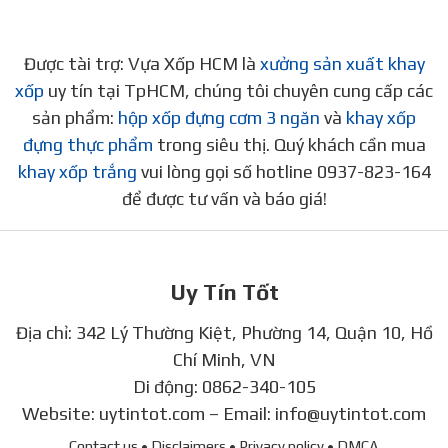
Được tài trợ: Vựa Xốp HCM là
xưởng sản xuất khay
xốp
uy tín tại TpHCM, chúng tôi chuyên cung cấp các
sản phẩm:
hộp xốp đựng cơm 3 ngăn
và
khay xốp
đựng thực phẩm
trong siêu thị. Quý khách cần mua
khay xốp trắng
vui lòng gọi số hotline 0937-823-164
để được tư vấn và báo giá!
Uy Tín Tốt
Địa chỉ: 342 Lý Thường Kiệt, Phường 14, Quận 10, Hồ
Chí Minh, VN
Di động:
0862-340-105
Website:
uytintot.com
– Email:
info@uytintot.com
Contact us
• Disclaimers
• Privacy policy
• DMCA