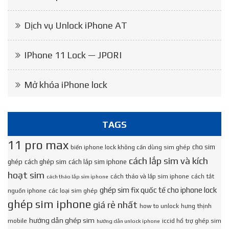
Dịch vụ Unlock iPhone AT
IPhone 11 Lock — JPORI
Mở khóa iPhone lock
TAGS
11 pro max
cho sim
biến iphone lock không cần dùng sim ghép
cách lắp sim và kích
ghép
cách ghép sim
cách lắp sim iphone
hoạt sim
cách tháo và lắp sim iphone
cách tắt
cách tháo lắp sim iphone
ghép sim fix quốc tế cho iphone lock
nguồn iphone
các loại sim ghép
ghép sim iphone
giá rẻ nhất
how to unlock
hưng thịnh
hướng dẫn ghép sim
mobile
iccid hổ trợ ghép sim
hướng dẫn unlock iphone