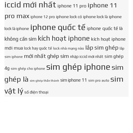
iccid mới nhất
iphone 11
iphone 11 pro
pro max
iphone lock có
iphone lock là
iphone
iphone 12 pro
iphone quốc tế
iphone quốc tế là
lock là iphone
kích hoạt iphone
không cần sim
kích hoạt iphone
lắp sim ghép
mới mua
lock hay quốc tế
lock nhà mạng nào
lắp
mới nhất ghép sim
sim ghép
nhập iccid mới nhất
sim iphone
sim ghép iphone
sim
4g
sim ghép cho iphone
sim
ghép là
sim iphone 11
sim pro auto
sim ghép thần thánh
vật lý
số điện thoại