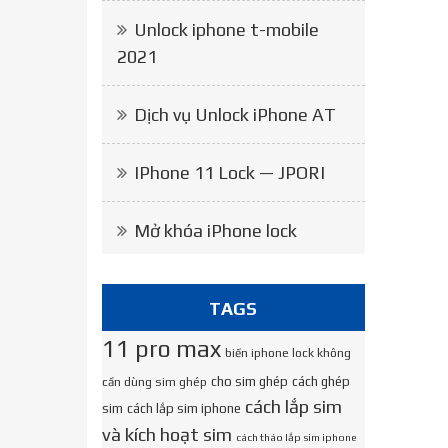
Unlock iphone t-mobile
2021
Dịch vụ Unlock iPhone AT
IPhone 11 Lock — JPORI
Mở khóa iPhone lock
TAGS
11 pro max
biến iphone lock không
cho sim ghép
cách ghép
cần dùng sim ghép
cách lắp sim
sim
cách lắp sim iphone
và kích hoạt sim
cách tháo lắp sim iphone