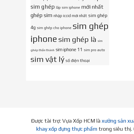
sim ghép
mới nhất
lắp sim iphone
ghép sim
sim ghép
nhập iccid mới nhất
sim ghép
4g
sim ghép cho iphone
iphone
sim ghép là
sim
sim iphone 11
sim pro auto
ghép thần thánh
sim vật lý
số điện thoại
Được tài trợ: Vựa Xốp HCM là
xưởng sản xu
khay xốp đựng thực phẩm
trong siêu thị