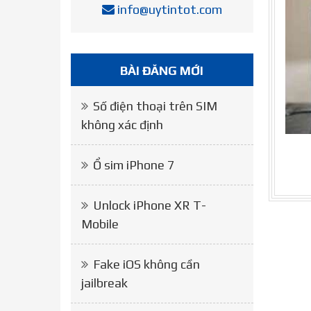
info@uytintot.com
BÀI ĐĂNG MỚI
Số điện thoại trên SIM
không xác định
Ổ sim iPhone 7
Unlock iPhone XR T-
Mobile
Fake iOS không cần
jailbreak