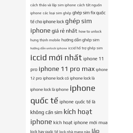
cách tháo và lắp sim iphone
cách tắt nguồn
ghép sim fix quốc
iphone
các loại sim ghép
ghép sim
tế cho iphone lock
iphone
giá rẻ nhất
how to unlock
hướng dẫn ghép sim
hưng thịnh mobile
iccid hổ trợ ghép sim
hướng dẫn unlock iphone
iccid mới nhất
iphone 11
iphone 11 pro max
pro
iphone
iphone lock có
iphone lock là
12 pro
iphone
iphone lock là iphone
quốc tế
iphone quốc tế là
kích hoạt
không cần sim
iphone
kích hoạt iphone mới mua
lắp
lock hay quốc tế
lock nhà mạng nào