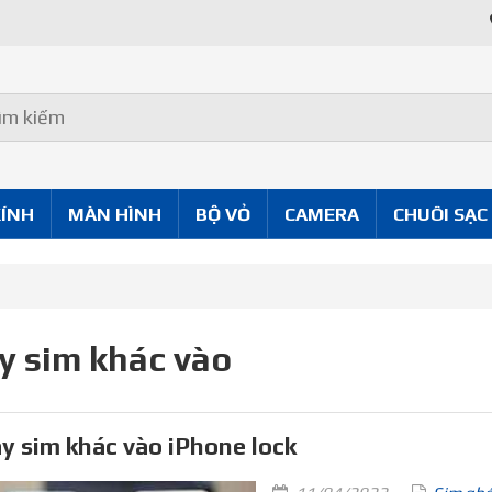
KÍNH
MÀN HÌNH
BỘ VỎ
CAMERA
CHUÔI SẠC
y sim khác vào
y sim khác vào iPhone lock