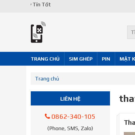
Uy Tín Tốt
TRANG CHỦ
SIM GHÉP
PIN
MẶT 
Trang chủ
tha
LIÊN HỆ
0862-340-105
Tha
(Phone, SMS, Zalo)