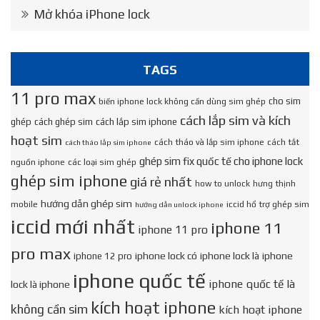
Mở khóa iPhone lock
TAGS
11 pro max
cho sim
biến iphone lock không cần dùng sim ghép
cách lắp sim và kích
ghép
cách ghép sim
cách lắp sim iphone
hoạt sim
cách tháo và lắp sim iphone
cách tắt
cách tháo lắp sim iphone
ghép sim fix quốc tế cho iphone lock
nguồn iphone
các loại sim ghép
ghép sim iphone
giá rẻ nhất
how to unlock
hưng thịnh
hướng dẫn ghép sim
mobile
iccid hổ trợ ghép sim
hướng dẫn unlock iphone
iccid mới nhất
iphone 11
iphone 11 pro
pro max
iphone lock có
iphone lock là
iphone
iphone 12 pro
iphone quốc tế
iphone quốc tế là
lock là iphone
kích hoạt iphone
không cần sim
kích hoạt iphone