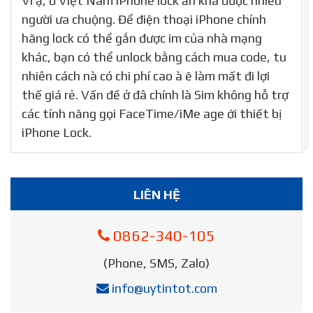
Vì ậ, ở Việt Nam iPhone lock ẫn khá được nhiều
người ưa chuộng. Để điện thoại iPhone chính
hãng lock có thể gắn được im của nhà mạng
khác, bạn có thể unlock bằng cách mua code, tu
nhiên cách nà có chi phí cao à ẽ làm mất đi lợi
thế giá rẻ. Vấn đề ở đâ chính là Sim không hỗ trợ
các tính năng gọi FaceTime/iMe age ới thiết bị
iPhone Lock.
LIÊN HỆ
0862-340-105
(Phone, SMS, Zalo)
info@uytintot.com