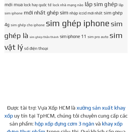
lắp sim ghép
mới mua
lock hay quốc tế
lock nhà mạng nào
lắp
mới nhất ghép sim
sim ghép
nhập iccid mới nhất
sim iphone
sim ghép iphone
sim
4g
sim ghép cho iphone
sim
ghép là
sim iphone 11
sim pro auto
sim ghép thần thánh
vật lý
số điện thoại
Được tài trợ: Vựa Xốp HCM là
xưởng sản xuất khay
xốp
uy tín tại TpHCM, chúng tôi chuyên cung cấp các
sản phẩm:
hộp xốp đựng cơm 3 ngăn
và
khay xốp
đựng thực phẩm
trong siêu thị. Quý khách cần mua