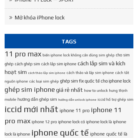
Mở khóa iPhone lock
TAGS
11 pro max
cho sim
biến iphone lock không cần dùng sim ghép
cách lắp sim và kích
ghép
cách ghép sim
cách lắp sim iphone
hoạt sim
cách tháo và lắp sim iphone
cách tắt
cách tháo lắp sim iphone
ghép sim fix quốc tế cho iphone lock
nguồn iphone
các loại sim ghép
ghép sim iphone
giá rẻ nhất
how to unlock
hưng thịnh
hướng dẫn ghép sim
mobile
iccid hổ trợ ghép sim
hướng dẫn unlock iphone
iccid mới nhất
iphone 11
iphone 11 pro
pro max
iphone lock có
iphone lock là
iphone
iphone 12 pro
iphone quốc tế
iphone quốc tế là
lock là iphone