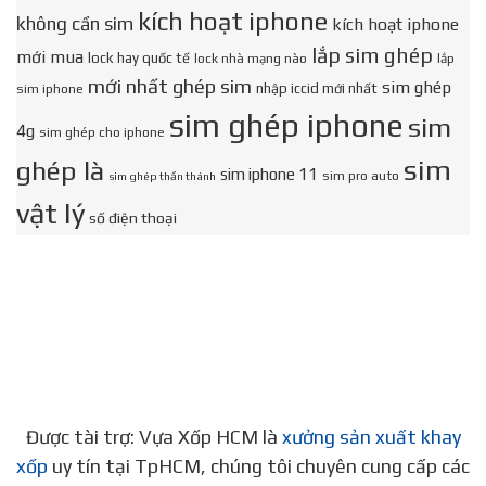
kích hoạt iphone
không cần sim
kích hoạt iphone
lắp sim ghép
mới mua
lock hay quốc tế
lock nhà mạng nào
lắp
mới nhất ghép sim
sim ghép
nhập iccid mới nhất
sim iphone
sim ghép iphone
sim
4g
sim ghép cho iphone
sim
ghép là
sim iphone 11
sim pro auto
sim ghép thần thánh
vật lý
số điện thoại
Được tài trợ: Vựa Xốp HCM là
xưởng sản xuất khay
xốp
uy tín tại TpHCM, chúng tôi chuyên cung cấp các