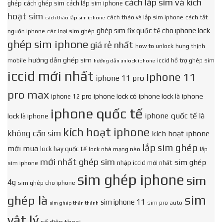
cách lắp sim và kích
ghép
cách ghép sim
cách lắp sim iphone
hoạt sim
cách tháo và lắp sim iphone
cách tắt
cách tháo lắp sim iphone
ghép sim fix quốc tế cho iphone lock
nguồn iphone
các loại sim ghép
ghép sim iphone
giá rẻ nhất
how to unlock
hưng thịnh
hướng dẫn ghép sim
mobile
iccid hổ trợ ghép sim
hướng dẫn unlock iphone
iccid mới nhất
iphone 11
iphone 11 pro
pro max
iphone lock có
iphone lock là
iphone
iphone 12 pro
iphone quốc tế
iphone quốc tế là
lock là iphone
kích hoạt iphone
không cần sim
kích hoạt iphone
lắp sim ghép
mới mua
lock hay quốc tế
lock nhà mạng nào
lắp
mới nhất ghép sim
sim ghép
nhập iccid mới nhất
sim iphone
sim ghép iphone
sim
4g
sim ghép cho iphone
sim
ghép là
sim iphone 11
sim pro auto
sim ghép thần thánh
vật lý