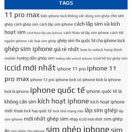
TAGS
11 pro max
cho sim
biến iphone lock không cần dùng sim ghép
cách lắp sim và kích
ghép
cách ghép sim
cách lắp sim iphone
hoạt sim
cách tháo và lắp sim iphone
cách tắt
cách tháo lắp sim iphone
ghép sim fix quốc tế cho iphone lock
nguồn iphone
các loại sim ghép
ghép sim iphone
giá rẻ nhất
how to unlock
hưng thịnh
hướng dẫn ghép sim
mobile
iccid hổ trợ ghép sim
hướng dẫn unlock iphone
iccid mới nhất
iphone 11
iphone 11 pro
pro max
iphone lock có
iphone lock là
iphone
iphone 12 pro
iphone quốc tế
iphone quốc tế là
lock là iphone
kích hoạt iphone
không cần sim
kích hoạt iphone
lắp sim ghép
mới mua
lock hay quốc tế
lock nhà mạng nào
lắp
mới nhất ghép sim
sim ghép
nhập iccid mới nhất
sim iphone
sim ghép iphone
sim
4g
sim ghép cho iphone