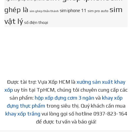
sim
ghép là
sim iphone 11
sim pro auto
sim ghép thần thánh
vật lý
số điện thoại
Được tài trợ: Vựa Xốp HCM là
xưởng sản xuất khay
xốp
uy tín tại TpHCM, chúng tôi chuyên cung cấp các
sản phẩm:
hộp xốp đựng cơm 3 ngăn
và
khay xốp
đựng thực phẩm
trong siêu thị. Quý khách cần mua
khay xốp trắng
vui lòng gọi số hotline 0937-823-164
để được tư vấn và báo giá!