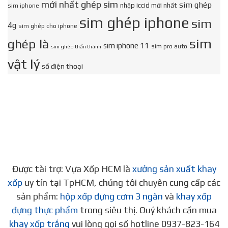
mới nhất ghép sim
sim ghép
nhập iccid mới nhất
sim iphone
sim ghép iphone
sim
4g
sim ghép cho iphone
sim
ghép là
sim iphone 11
sim pro auto
sim ghép thần thánh
vật lý
số điện thoại
Được tài trợ: Vựa Xốp HCM là
xưởng sản xuất khay
xốp
uy tín tại TpHCM, chúng tôi chuyên cung cấp các
sản phẩm:
hộp xốp đựng cơm 3 ngăn
và
khay xốp
đựng thực phẩm
trong siêu thị. Quý khách cần mua
khay xốp trắng
vui lòng gọi số hotline 0937-823-164