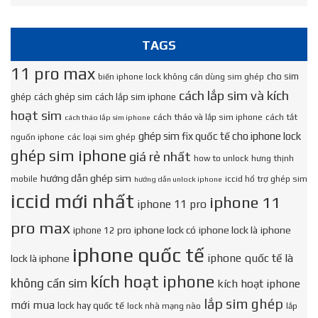
TAGS
11 pro max
cho sim
biến iphone lock không cần dùng sim ghép
cách lắp sim và kích
ghép
cách ghép sim
cách lắp sim iphone
hoạt sim
cách tháo và lắp sim iphone
cách tắt
cách tháo lắp sim iphone
ghép sim fix quốc tế cho iphone lock
nguồn iphone
các loại sim ghép
ghép sim iphone
giá rẻ nhất
how to unlock
hưng thịnh
hướng dẫn ghép sim
mobile
iccid hổ trợ ghép sim
hướng dẫn unlock iphone
iccid mới nhất
iphone 11
iphone 11 pro
pro max
iphone lock có
iphone lock là
iphone
iphone 12 pro
iphone quốc tế
iphone quốc tế là
lock là iphone
kích hoạt iphone
không cần sim
kích hoạt iphone
lắp sim ghép
mới mua
lock hay quốc tế
lock nhà mạng nào
lắp