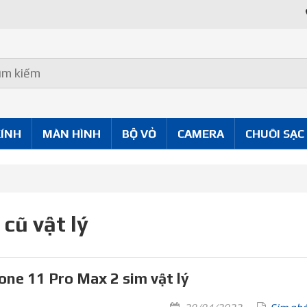
KÍNH
MÀN HÌNH
BỘ VỎ
CAMERA
CHUÔI SẠC
 cũ vật lý
one 11 Pro Max 2 sim vật lý