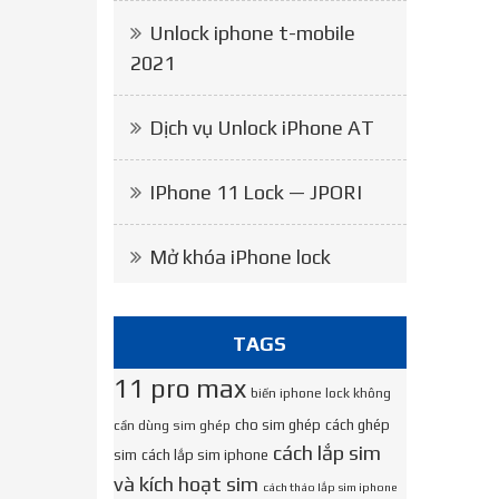
Unlock iphone t-mobile
2021
Dịch vụ Unlock iPhone AT
IPhone 11 Lock — JPORI
Mở khóa iPhone lock
TAGS
11 pro max
biến iphone lock không
cho sim ghép
cách ghép
cần dùng sim ghép
cách lắp sim
sim
cách lắp sim iphone
và kích hoạt sim
cách tháo lắp sim iphone