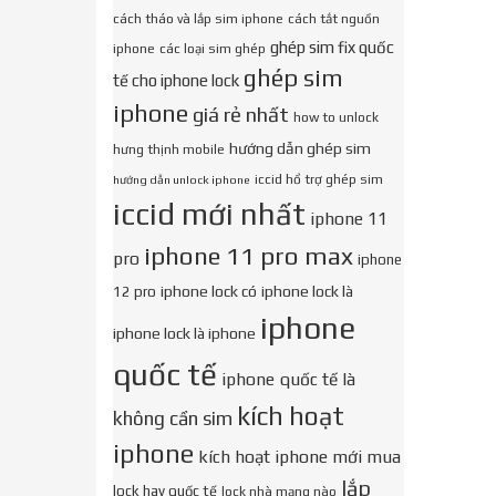
cách tháo và lắp sim iphone
cách tắt nguồn
ghép sim fix quốc
iphone
các loại sim ghép
ghép sim
tế cho iphone lock
iphone
giá rẻ nhất
how to unlock
hướng dẫn ghép sim
hưng thịnh mobile
iccid hổ trợ ghép sim
hướng dẫn unlock iphone
iccid mới nhất
iphone 11
iphone 11 pro max
pro
iphone
iphone lock có
iphone lock là
12 pro
iphone
iphone lock là iphone
quốc tế
iphone quốc tế là
kích hoạt
không cần sim
iphone
kích hoạt iphone mới mua
lắp
lock hay quốc tế
lock nhà mạng nào