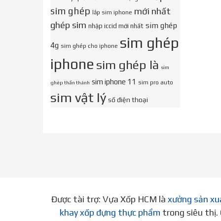
sim ghép
mới nhất
lắp sim iphone
ghép sim
sim ghép
nhập iccid mới nhất
sim ghép
4g
sim ghép cho iphone
iphone
sim ghép là
sim
sim iphone 11
sim pro auto
ghép thần thánh
sim vật lý
số điện thoại
Được tài trợ: Vựa Xốp HCM là
xưởng sản xu
khay xốp đựng thực phẩm
trong siêu thị