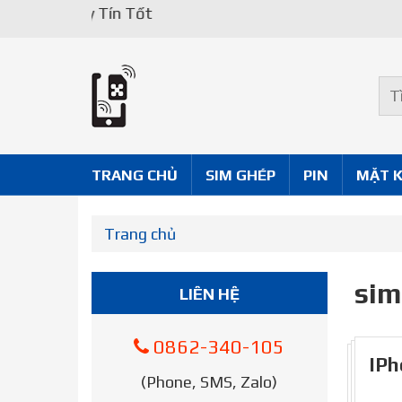
Uy Tín Tốt
TRANG CHỦ
SIM GHÉP
PIN
MẶT 
Trang chủ
sim
LIÊN HỆ
0862-340-105
IPh
(Phone, SMS, Zalo)