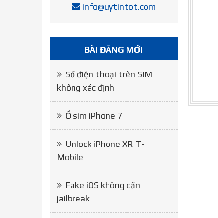
info@uytintot.com
BÀI ĐĂNG MỚI
Số điện thoại trên SIM
không xác định
Ổ sim iPhone 7
Unlock iPhone XR T-
Mobile
Fake iOS không cần
jailbreak