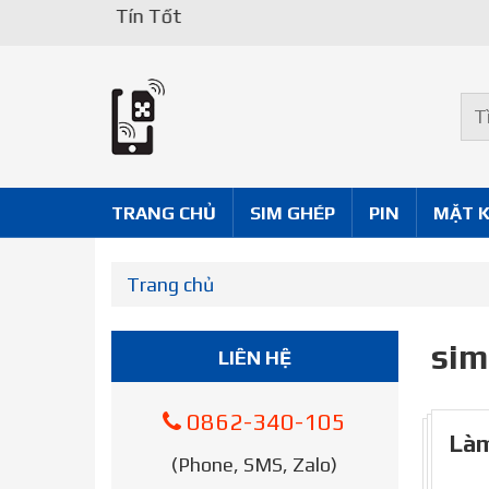
Uy Tín Tốt
TRANG CHỦ
SIM GHÉP
PIN
MẶT 
Trang chủ
sim
LIÊN HỆ
0862-340-105
Làm
(Phone, SMS, Zalo)