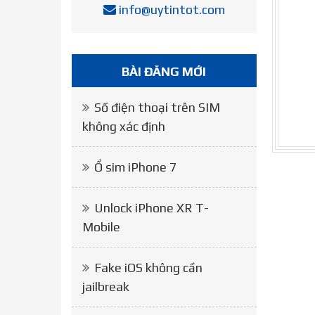
info@uytintot.com
BÀI ĐĂNG MỚI
Số điện thoại trên SIM
không xác định
Ổ sim iPhone 7
Unlock iPhone XR T-
Mobile
Fake iOS không cần
jailbreak