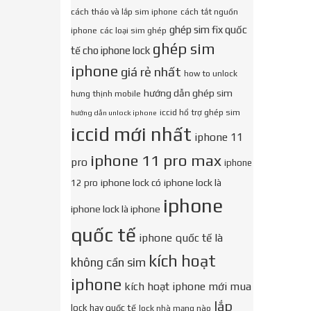
cách tháo và lắp sim iphone
cách tắt nguồn
ghép sim fix quốc
iphone
các loại sim ghép
ghép sim
tế cho iphone lock
iphone
giá rẻ nhất
how to unlock
hướng dẫn ghép sim
hưng thịnh mobile
iccid hổ trợ ghép sim
hướng dẫn unlock iphone
iccid mới nhất
iphone 11
iphone 11 pro max
pro
iphone
iphone lock có
iphone lock là
12 pro
iphone
iphone lock là iphone
quốc tế
iphone quốc tế là
kích hoạt
không cần sim
iphone
kích hoạt iphone mới mua
lắp
lock hay quốc tế
lock nhà mạng nào