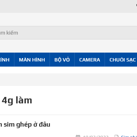
KÍNH
MÀN HÌNH
BỘ VỎ
CAMERA
CHUÔI SẠC
 4g làm
 sim ghép ở đâu