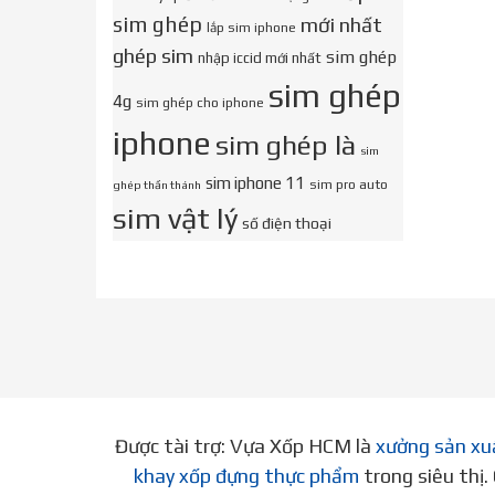
sim ghép
mới nhất
lắp sim iphone
ghép sim
sim ghép
nhập iccid mới nhất
sim ghép
4g
sim ghép cho iphone
iphone
sim ghép là
sim
sim iphone 11
sim pro auto
ghép thần thánh
sim vật lý
số điện thoại
Được tài trợ: Vựa Xốp HCM là
xưởng sản xu
khay xốp đựng thực phẩm
trong siêu thị