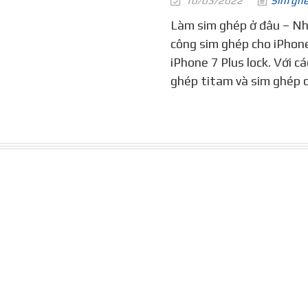
10/03/2022
Sim gh
Làm sim ghép ở đâu – Như
công sim ghép cho iPhone 
iPhone 7 Plus lock. Với c
ghép titam và sim ghép c