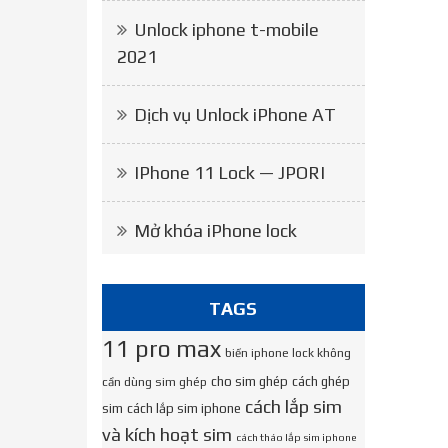
Unlock iphone t-mobile
2021
Dịch vụ Unlock iPhone AT
IPhone 11 Lock — JPORI
Mở khóa iPhone lock
TAGS
11 pro max
biến iphone lock không
cho sim ghép
cách ghép
cần dùng sim ghép
cách lắp sim
sim
cách lắp sim iphone
và kích hoạt sim
cách tháo lắp sim iphone