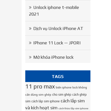
Unlock iphone t-mobile
2021
Dịch vụ Unlock iPhone AT
IPhone 11 Lock — JPORI
Mở khóa iPhone lock
TAGS
11 pro max
biến iphone lock không
cho sim ghép
cách ghép
cần dùng sim ghép
cách lắp sim
sim
cách lắp sim iphone
và kích hoạt sim
cách tháo lắp sim iphone