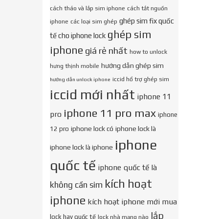
cách tháo và lắp sim iphone
cách tắt nguồn
ghép sim fix quốc
iphone
các loại sim ghép
ghép sim
tế cho iphone lock
iphone
giá rẻ nhất
how to unlock
hướng dẫn ghép sim
hưng thịnh mobile
iccid hổ trợ ghép sim
hướng dẫn unlock iphone
iccid mới nhất
iphone 11
iphone 11 pro max
pro
iphone
iphone lock có
iphone lock là
12 pro
iphone
iphone lock là iphone
quốc tế
iphone quốc tế là
kích hoạt
không cần sim
iphone
kích hoạt iphone mới mua
lắp
lock hay quốc tế
lock nhà mạng nào