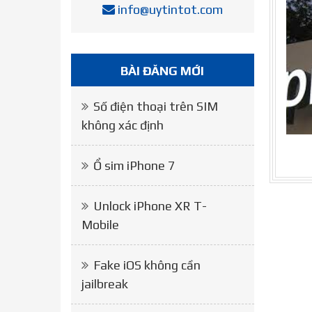
info@uytintot.com
BÀI ĐĂNG MỚI
Số điện thoại trên SIM
không xác định
Ổ sim iPhone 7
Unlock iPhone XR T-
Mobile
Fake iOS không cần
jailbreak