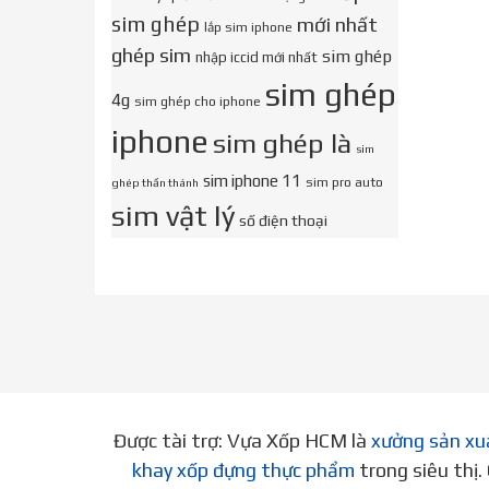
sim ghép
mới nhất
lắp sim iphone
ghép sim
sim ghép
nhập iccid mới nhất
sim ghép
4g
sim ghép cho iphone
iphone
sim ghép là
sim
sim iphone 11
sim pro auto
ghép thần thánh
sim vật lý
số điện thoại
Được tài trợ: Vựa Xốp HCM là
xưởng sản xu
khay xốp đựng thực phẩm
trong siêu thị