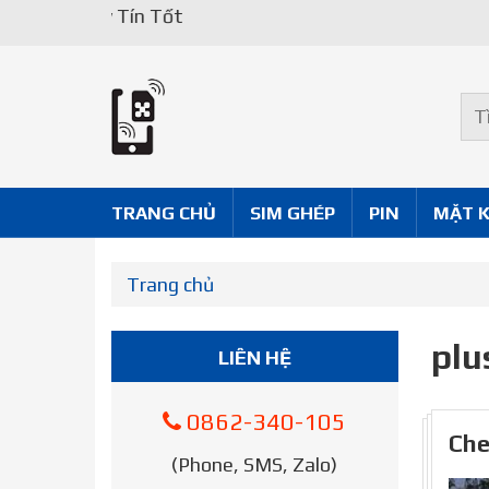
Uy Tín Tốt
TRANG CHỦ
SIM GHÉP
PIN
MẶT 
Trang chủ
plu
LIÊN HỆ
0862-340-105
Che
(Phone, SMS, Zalo)