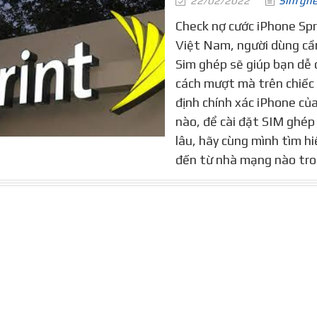
22/02/2022
Sim gh
Check nợ cước iPhone Sp
Việt Nam, người dùng cần
Sim ghép sẽ giúp bạn dễ
cách mượt mà trên chiếc 
định chính xác iPhone củ
nào, để cài đặt SIM ghép
lâu, hãy cùng mình tìm hi
đến từ nhà mạng nào tron