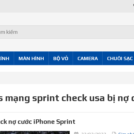
KÍNH
MÀN HÌNH
BỘ VỎ
CAMERA
CHUÔI SẠC
s mạng sprint check usa bị nợ 
ck nợ cước iPhone Sprint