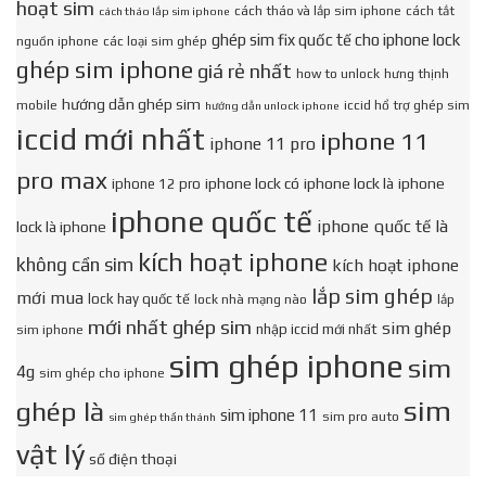
hoạt sim
cách tháo và lắp sim iphone
cách tắt
cách tháo lắp sim iphone
ghép sim fix quốc tế cho iphone lock
nguồn iphone
các loại sim ghép
ghép sim iphone
giá rẻ nhất
how to unlock
hưng thịnh
hướng dẫn ghép sim
mobile
iccid hổ trợ ghép sim
hướng dẫn unlock iphone
iccid mới nhất
iphone 11
iphone 11 pro
pro max
iphone lock có
iphone lock là
iphone
iphone 12 pro
iphone quốc tế
iphone quốc tế là
lock là iphone
kích hoạt iphone
không cần sim
kích hoạt iphone
lắp sim ghép
mới mua
lock hay quốc tế
lock nhà mạng nào
lắp
mới nhất ghép sim
sim ghép
nhập iccid mới nhất
sim iphone
sim ghép iphone
sim
4g
sim ghép cho iphone
sim
ghép là
sim iphone 11
sim pro auto
sim ghép thần thánh
vật lý
số điện thoại