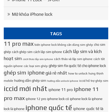
Mở khóa iPhone lock
TAGS
11 pro max
cho sim
biến iphone lock không cần dùng sim ghép
cách lắp sim và kích
ghép
cách ghép sim
cách lắp sim iphone
hoạt sim
cách tháo và lắp sim iphone
cách tắt
cách tháo lắp sim iphone
ghép sim fix quốc tế cho iphone lock
nguồn iphone
các loại sim ghép
ghép sim iphone
giá rẻ nhất
how to unlock
hưng thịnh
hướng dẫn ghép sim
mobile
iccid hổ trợ ghép sim
hướng dẫn unlock iphone
iccid mới nhất
iphone 11
iphone 11 pro
pro max
iphone lock có
iphone lock là
iphone
iphone 12 pro
iphone quốc tế
iphone quốc tế là
lock là iphone