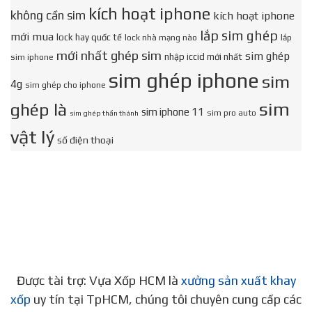
kích hoạt iphone
không cần sim
kích hoạt iphone
lắp sim ghép
mới mua
lock hay quốc tế
lock nhà mạng nào
lắp
mới nhất ghép sim
sim ghép
nhập iccid mới nhất
sim iphone
sim ghép iphone
sim
4g
sim ghép cho iphone
sim
ghép là
sim iphone 11
sim pro auto
sim ghép thần thánh
vật lý
số điện thoại
Được tài trợ: Vựa Xốp HCM là
xưởng sản xuất khay
xốp
uy tín tại TpHCM, chúng tôi chuyên cung cấp các