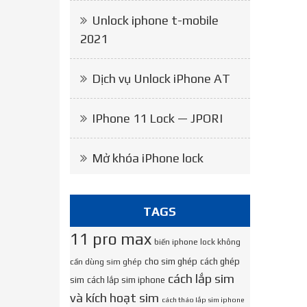
Unlock iphone t-mobile
2021
Dịch vụ Unlock iPhone AT
IPhone 11 Lock — JPORI
Mở khóa iPhone lock
TAGS
11 pro max
biến iphone lock không
cho sim ghép
cách ghép
cần dùng sim ghép
cách lắp sim
sim
cách lắp sim iphone
và kích hoạt sim
cách tháo lắp sim iphone