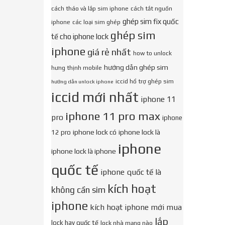
cách tháo và lắp sim iphone
cách tắt nguồn
ghép sim fix quốc
iphone
các loại sim ghép
ghép sim
tế cho iphone lock
iphone
giá rẻ nhất
how to unlock
hướng dẫn ghép sim
hưng thịnh mobile
iccid hổ trợ ghép sim
hướng dẫn unlock iphone
iccid mới nhất
iphone 11
iphone 11 pro max
pro
iphone
iphone lock có
iphone lock là
12 pro
iphone
iphone lock là iphone
quốc tế
iphone quốc tế là
kích hoạt
không cần sim
iphone
kích hoạt iphone mới mua
lắp
lock hay quốc tế
lock nhà mạng nào