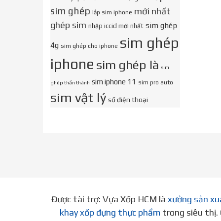
sim ghép
mới nhất
lắp sim iphone
ghép sim
sim ghép
nhập iccid mới nhất
sim ghép
4g
sim ghép cho iphone
iphone
sim ghép là
sim
sim iphone 11
sim pro auto
ghép thần thánh
sim vật lý
số điện thoại
Được tài trợ: Vựa Xốp HCM là
xưởng sản xu
khay xốp đựng thực phẩm
trong siêu thị