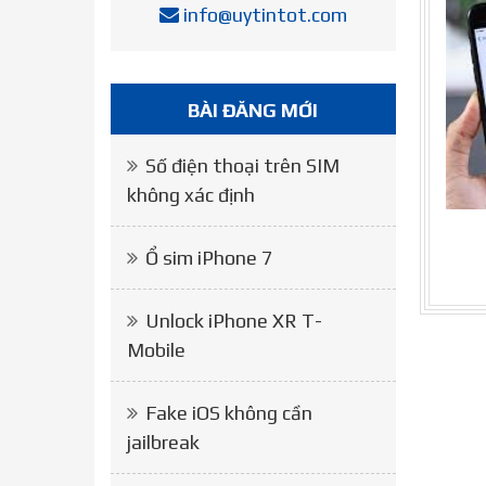
info@uytintot.com
BÀI ĐĂNG MỚI
Số điện thoại trên SIM
không xác định
Ổ sim iPhone 7
Unlock iPhone XR T-
Mobile
Fake iOS không cần
jailbreak