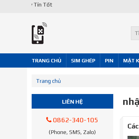
Uy Tín Tốt
TRANG CHỦ
SIM GHÉP
PIN
MẶT 
Trang chủ
nhậ
LIÊN HỆ
0862-340-105
Các
(Phone, SMS, Zalo)