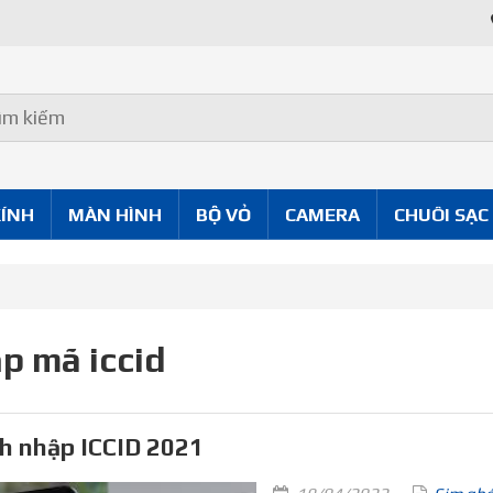
KÍNH
MÀN HÌNH
BỘ VỎ
CAMERA
CHUÔI SẠC
p mã iccid
h nhập ICCID 2021