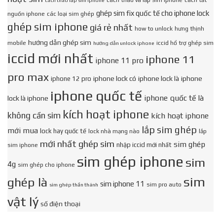
cách tháo và lắp sim iphone
cách tắt
cách tháo lắp sim iphone
ghép sim fix quốc tế cho iphone lock
nguồn iphone
các loại sim ghép
ghép sim iphone
giá rẻ nhất
how to unlock
hưng thịnh
hướng dẫn ghép sim
mobile
iccid hổ trợ ghép sim
hướng dẫn unlock iphone
iccid mới nhất
iphone 11
iphone 11 pro
pro max
iphone lock có
iphone lock là
iphone
iphone 12 pro
iphone quốc tế
iphone quốc tế là
lock là iphone
kích hoạt iphone
không cần sim
kích hoạt iphone
lắp sim ghép
mới mua
lock hay quốc tế
lock nhà mạng nào
lắp
mới nhất ghép sim
sim ghép
nhập iccid mới nhất
sim iphone
sim ghép iphone
sim
4g
sim ghép cho iphone
sim
ghép là
sim iphone 11
sim pro auto
sim ghép thần thánh
vật lý
số điện thoại