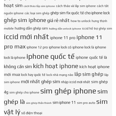
hoạt sim
cách tháo và lắp sim iphone
cách tắt
cách tháo lắp sim iphone
ghép sim fix quốc tế cho iphone lock
nguồn iphone
các loại sim ghép
ghép sim iphone
giá rẻ nhất
how to unlock
hưng thịnh
hướng dẫn ghép sim
mobile
iccid hổ trợ ghép sim
hướng dẫn unlock iphone
iccid mới nhất
iphone 11
iphone 11 pro
pro max
iphone lock có
iphone lock là
iphone
iphone 12 pro
iphone quốc tế
iphone quốc tế là
lock là iphone
kích hoạt iphone
không cần sim
kích hoạt iphone
lắp sim ghép
mới mua
lock hay quốc tế
lock nhà mạng nào
lắp
mới nhất ghép sim
sim ghép
nhập iccid mới nhất
sim iphone
sim ghép iphone
sim
4g
sim ghép cho iphone
sim
ghép là
sim iphone 11
sim pro auto
sim ghép thần thánh
vật lý
số điện thoại