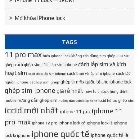
Mở khóa iPhone lock
TAGS
11 pro max
cho sim
biến iphone lock không cần dùng sim ghép
cách lắp sim và kích
ghép
cách ghép sim
cách lắp sim iphone
hoạt sim
cách tháo và lắp sim iphone
cách tắt
cách tháo lắp sim iphone
ghép sim fix quốc tế cho iphone lock
nguồn iphone
các loại sim ghép
ghép sim iphone
giá rẻ nhất
how to unlock
hưng thịnh
hướng dẫn ghép sim
mobile
iccid hổ trợ ghép sim
hướng dẫn unlock iphone
iccid mới nhất
iphone 11
iphone 11 pro
pro max
iphone lock có
iphone lock là
iphone
iphone 12 pro
iphone quốc tế
iphone quốc tế là
lock là iphone