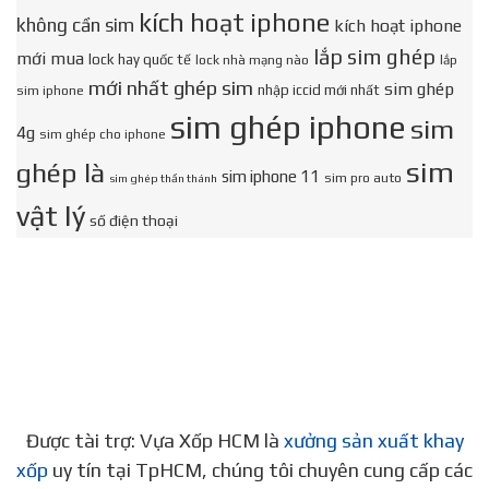
kích hoạt iphone
không cần sim
kích hoạt iphone
lắp sim ghép
mới mua
lock hay quốc tế
lock nhà mạng nào
lắp
mới nhất ghép sim
sim ghép
nhập iccid mới nhất
sim iphone
sim ghép iphone
sim
4g
sim ghép cho iphone
sim
ghép là
sim iphone 11
sim pro auto
sim ghép thần thánh
vật lý
số điện thoại
Được tài trợ: Vựa Xốp HCM là
xưởng sản xuất khay
xốp
uy tín tại TpHCM, chúng tôi chuyên cung cấp các