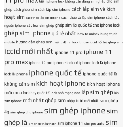
11 pro max
cho sim
biến iphone lock không cần dùng sim ghép
cách lắp sim và kích
ghép
cách ghép sim
cách lắp sim iphone
hoạt sim
cách tháo và lắp sim iphone
cách tắt
cách tháo lắp sim iphone
ghép sim fix quốc tế cho iphone lock
nguồn iphone
các loại sim ghép
ghép sim iphone
giá rẻ nhất
how to unlock
hưng thịnh
hướng dẫn ghép sim
mobile
iccid hổ trợ ghép sim
hướng dẫn unlock iphone
iccid mới nhất
iphone 11
iphone 11 pro
pro max
iphone lock có
iphone lock là
iphone
iphone 12 pro
iphone quốc tế
iphone quốc tế là
lock là iphone
kích hoạt iphone
không cần sim
kích hoạt iphone
lắp sim ghép
mới mua
lock hay quốc tế
lock nhà mạng nào
lắp
mới nhất ghép sim
sim ghép
nhập iccid mới nhất
sim iphone
sim ghép iphone
sim
4g
sim ghép cho iphone
sim
ghép là
sim iphone 11
sim pro auto
sim ghép thần thánh