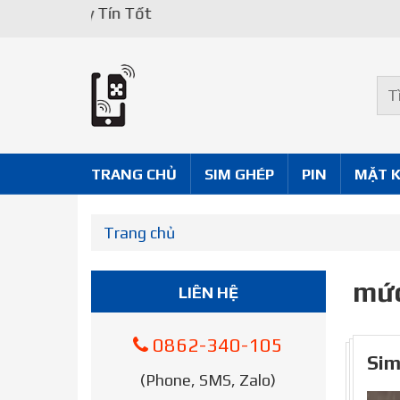
Uy Tín Tốt
TRANG CHỦ
SIM GHÉP
PIN
MẶT 
Trang chủ
mức
LIÊN HỆ
0862-340-105
Sim
(Phone, SMS, Zalo)