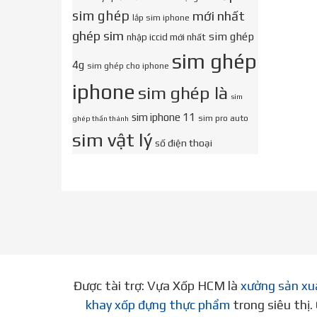
sim ghép
mới nhất
lắp sim iphone
ghép sim
sim ghép
nhập iccid mới nhất
sim ghép
4g
sim ghép cho iphone
iphone
sim ghép là
sim
sim iphone 11
sim pro auto
ghép thần thánh
sim vật lý
số điện thoại
Được tài trợ: Vựa Xốp HCM là
xưởng sản xu
khay xốp đựng thực phẩm
trong siêu thị