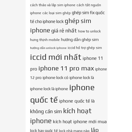
cách tháo và lắp sim iphone
cách tắt nguồn
ghép sim fix quốc
iphone
các loại sim ghép
ghép sim
tế cho iphone lock
iphone
giá rẻ nhất
how to unlock
hướng dẫn ghép sim
hưng thịnh mobile
iccid hổ trợ ghép sim
hướng dẫn unlock iphone
iccid mới nhất
iphone 11
iphone 11 pro max
pro
iphone
iphone lock có
iphone lock là
12 pro
iphone
iphone lock là iphone
quốc tế
iphone quốc tế là
kích hoạt
không cần sim
iphone
kích hoạt iphone mới mua
lắp
lock hay quốc tế
lock nhà mạng nào