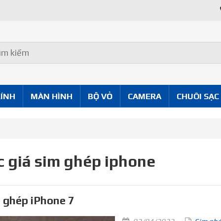
KÍNH
MÀN HÌNH
BỘ VỎ
CAMERA
CHUÔI SẠC
 giá sim ghép iphone
 ghép iPhone 7