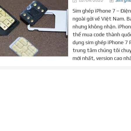
02/04/2022
Sim gh
Sim ghép iPhone 7 – Điện
ngoài gởi về Việt Nam. 
nhưng không nhận. iPhone
thể mua code thành quốc 
dụng sim ghép iPhone 7 P
trung tâm chúng tôi chuy
mới nhất, version cao nhất