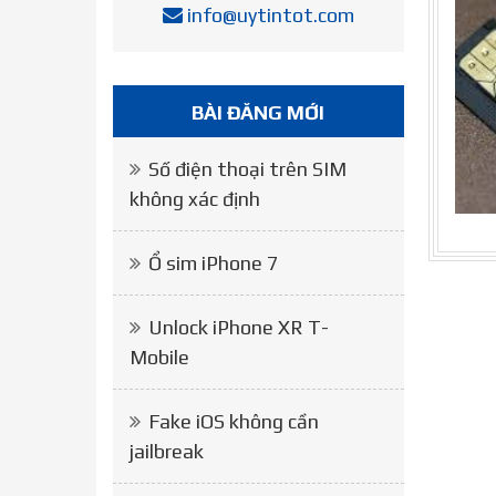
info@uytintot.com
BÀI ĐĂNG MỚI
Số điện thoại trên SIM
không xác định
Ổ sim iPhone 7
Unlock iPhone XR T-
Mobile
Fake iOS không cần
jailbreak