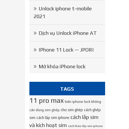
Unlock iphone t-mobile
2021
Dịch vụ Unlock iPhone AT
IPhone 11 Lock — JPORI
Mở khóa iPhone lock
TAGS
11 pro max
biến iphone lock không
cho sim ghép
cách ghép
cần dùng sim ghép
cách lắp sim
sim
cách lắp sim iphone
và kích hoạt sim
cách tháo lắp sim iphone