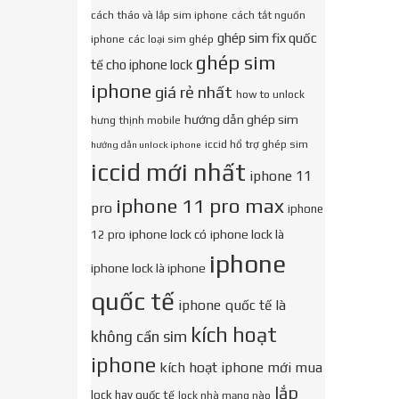
cách tháo và lắp sim iphone
cách tắt nguồn
ghép sim fix quốc
iphone
các loại sim ghép
ghép sim
tế cho iphone lock
iphone
giá rẻ nhất
how to unlock
hướng dẫn ghép sim
hưng thịnh mobile
iccid hổ trợ ghép sim
hướng dẫn unlock iphone
iccid mới nhất
iphone 11
iphone 11 pro max
pro
iphone
iphone lock có
iphone lock là
12 pro
iphone
iphone lock là iphone
quốc tế
iphone quốc tế là
kích hoạt
không cần sim
iphone
kích hoạt iphone mới mua
lắp
lock hay quốc tế
lock nhà mạng nào