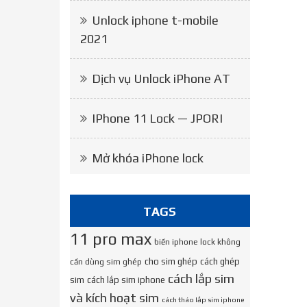
Unlock iphone t-mobile
2021
Dịch vụ Unlock iPhone AT
IPhone 11 Lock — JPORI
Mở khóa iPhone lock
TAGS
11 pro max
biến iphone lock không
cho sim ghép
cách ghép
cần dùng sim ghép
cách lắp sim
sim
cách lắp sim iphone
và kích hoạt sim
cách tháo lắp sim iphone