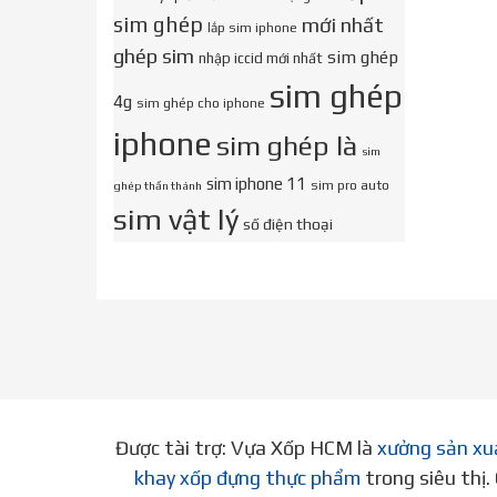
sim ghép
mới nhất
lắp sim iphone
ghép sim
sim ghép
nhập iccid mới nhất
sim ghép
4g
sim ghép cho iphone
iphone
sim ghép là
sim
sim iphone 11
sim pro auto
ghép thần thánh
sim vật lý
số điện thoại
Được tài trợ: Vựa Xốp HCM là
xưởng sản xu
khay xốp đựng thực phẩm
trong siêu thị