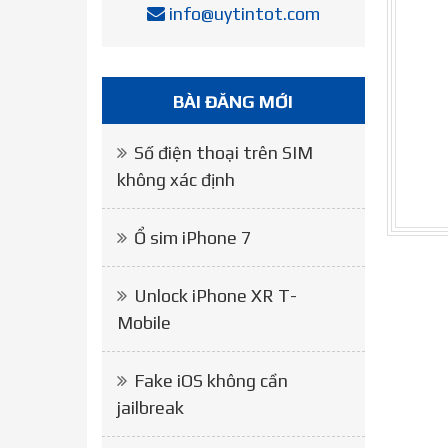
info@uytintot.com
BÀI ĐĂNG MỚI
Số điện thoại trên SIM
không xác định
Ổ sim iPhone 7
Unlock iPhone XR T-
Mobile
Fake iOS không cần
jailbreak