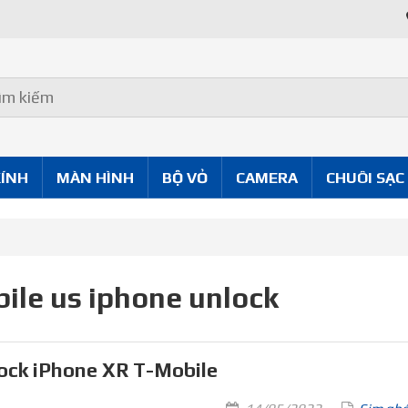
KÍNH
MÀN HÌNH
BỘ VỎ
CAMERA
CHUÔI SẠC
ile us iphone unlock
ock iPhone XR T-Mobile