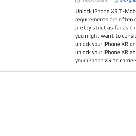
14/05/2022
Sim gh
Unlock iPhone XR T-Mobi
requirements are often d
pretty strict as far as t
you might want to consi
unlock your iPhone XR on 
unlock your iPhone XR at 
your iPhone XR to carrier