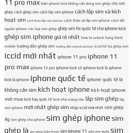
11 pro max
cho sim
biến iphone lock không cần dùng sim ghép
cách lắp sim và kích
ghép
cách ghép sim
cách lắp sim iphone
hoạt sim
cách tháo và lắp sim iphone
cách tắt
cách tháo lắp sim iphone
ghép sim fix quốc tế cho iphone lock
nguồn iphone
các loại sim ghép
ghép sim iphone
giá rẻ nhất
how to unlock
hưng thịnh
hướng dẫn ghép sim
mobile
iccid hổ trợ ghép sim
hướng dẫn unlock iphone
iccid mới nhất
iphone 11
iphone 11 pro
pro max
iphone lock có
iphone lock là
iphone
iphone 12 pro
iphone quốc tế
iphone quốc tế là
lock là iphone
kích hoạt iphone
không cần sim
kích hoạt iphone
lắp sim ghép
mới mua
lock hay quốc tế
lock nhà mạng nào
lắp
mới nhất ghép sim
sim ghép
nhập iccid mới nhất
sim iphone
sim ghép iphone
sim
4g
sim ghép cho iphone
sim
ghép là
sim iphone 11
sim pro auto
sim ghép thần thánh