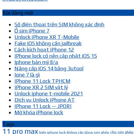
Bài đăng mới
Số điện thoại trên SIM không xác định
Ổ sim iPhone 7
Unlock iPhone XR T-Mobile
Fake iOS không cần jailbreak
Cách kích hoạt iPhone 12
IPhone lock có nên cập nhật iOS 15
Iphone bản mỹ ll/a
Nâng cấp iOS 14 bằng 3utool
Ione 7 là gì
IPhone 11 Lock TPHCM
IPhone XR 2 SIM vật lý
Unlock iphone t-mobile 2021
Dịch vụ Unlock iPhone AT
IPhone 11 Lock — JPORI
Mở khóa iPhone lock
Tags
11 pro max
cho sim ghép
biến iphone lock không cần dùng sim ghép