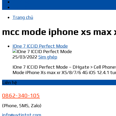
Chuôi sạc
Liên hệ
Trang chủ
mcc mode iphone xs max 
IOne 7 ICCID Perfect Mode
25/03/2022
Sim ghép
IOne 7 ICCID Perfect Mode – DHgate > Cell Phones
Mode iPhone Xs max xr XS/8/7/6 4G iOS 12.4.1 tur
Liên hệ
0862-340-105
(Phone, SMS, Zalo)
info@uytintot.com