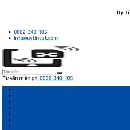
Uy Tín 
0862-340-105
info@uytintot.com
Tư vấn miễn phí
0862-340-105
Trang chủ
Sim ghép
Pin
Mặt kính
Màn hình
Bộ vỏ
Camera