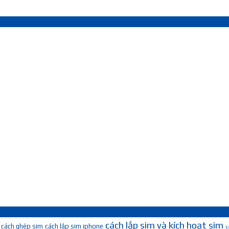
cách lắp sim và kích hoạt sim
cách ghép sim
cách lắp sim iphone
c