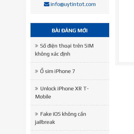
info@uytintot.com
BÀI ĐĂNG MỚI
Số điện thoại trên SIM
không xác định
Ổ sim iPhone 7
Unlock iPhone XR T-
Mobile
Fake iOS không cần
jailbreak