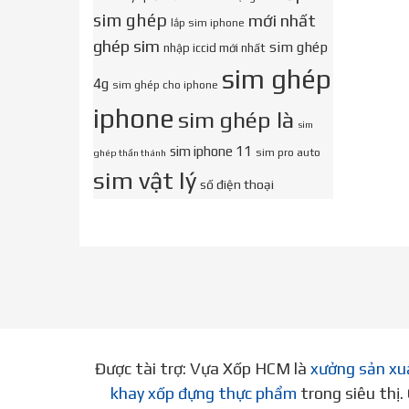
sim ghép
mới nhất
lắp sim iphone
ghép sim
sim ghép
nhập iccid mới nhất
sim ghép
4g
sim ghép cho iphone
iphone
sim ghép là
sim
sim iphone 11
sim pro auto
ghép thần thánh
sim vật lý
số điện thoại
Được tài trợ: Vựa Xốp HCM là
xưởng sản xu
khay xốp đựng thực phẩm
trong siêu thị