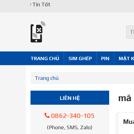
Uy Tín Tốt
TRANG CHỦ
SIM GHÉP
PIN
MẶT 
Trang chủ
mã 
LIÊN HỆ
0862-340-105
Mua
(Phone, SMS, Zalo)