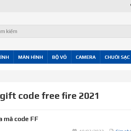
KÍNH
MÀN HÌNH
BỘ VỎ
CAMERA
CHUÔI SẠC
gift code free fire 2021
 mã code FF