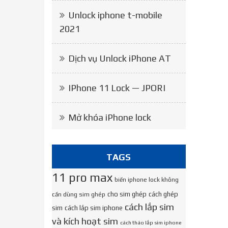
Unlock iphone t-mobile
2021
Dịch vụ Unlock iPhone AT
IPhone 11 Lock — JPORI
Mở khóa iPhone lock
TAGS
11 pro max
biến iphone lock không
cho sim ghép
cách ghép
cần dùng sim ghép
cách lắp sim
sim
cách lắp sim iphone
và kích hoạt sim
cách tháo lắp sim iphone