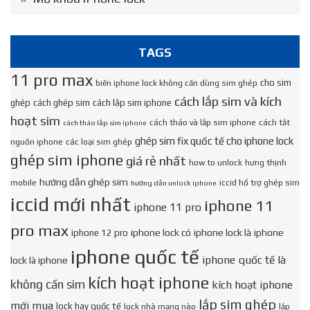
TAGS
11 pro max
cho sim
biến iphone lock không cần dùng sim ghép
cách lắp sim và kích
ghép
cách ghép sim
cách lắp sim iphone
hoạt sim
cách tháo và lắp sim iphone
cách tắt
cách tháo lắp sim iphone
ghép sim fix quốc tế cho iphone lock
nguồn iphone
các loại sim ghép
ghép sim iphone
giá rẻ nhất
how to unlock
hưng thịnh
hướng dẫn ghép sim
mobile
iccid hổ trợ ghép sim
hướng dẫn unlock iphone
iccid mới nhất
iphone 11
iphone 11 pro
pro max
iphone lock có
iphone lock là
iphone
iphone 12 pro
iphone quốc tế
iphone quốc tế là
lock là iphone
kích hoạt iphone
không cần sim
kích hoạt iphone
lắp sim ghép
mới mua
lock hay quốc tế
lock nhà mạng nào
lắp