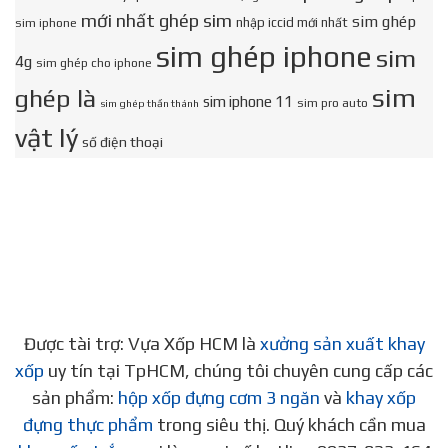
mới nhất ghép sim
sim ghép
nhập iccid mới nhất
sim iphone
sim ghép iphone
sim
4g
sim ghép cho iphone
sim
ghép là
sim iphone 11
sim pro auto
sim ghép thần thánh
vật lý
số điện thoại
Được tài trợ: Vựa Xốp HCM là
xưởng sản xuất khay
xốp
uy tín tại TpHCM, chúng tôi chuyên cung cấp các
sản phẩm:
hộp xốp đựng cơm 3 ngăn
và
khay xốp
đựng thực phẩm
trong siêu thị. Quý khách cần mua