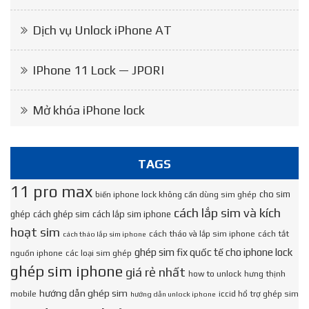
Dịch vụ Unlock iPhone AT
IPhone 11 Lock — JPORI
Mở khóa iPhone lock
TAGS
11 pro max
cho sim
biến iphone lock không cần dùng sim ghép
cách lắp sim và kích
ghép
cách ghép sim
cách lắp sim iphone
hoạt sim
cách tháo và lắp sim iphone
cách tắt
cách tháo lắp sim iphone
ghép sim fix quốc tế cho iphone lock
nguồn iphone
các loại sim ghép
ghép sim iphone
giá rẻ nhất
how to unlock
hưng thịnh
hướng dẫn ghép sim
mobile
iccid hổ trợ ghép sim
hướng dẫn unlock iphone