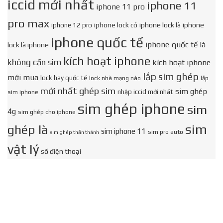
iccid mới nhất
iphone 11
iphone 11 pro
pro max
iphone lock có
iphone lock là
iphone
iphone 12 pro
iphone quốc tế
iphone quốc tế là
lock là iphone
kích hoạt iphone
không cần sim
kích hoạt iphone
lắp sim ghép
mới mua
lock hay quốc tế
lock nhà mạng nào
lắp
mới nhất ghép sim
sim ghép
nhập iccid mới nhất
sim iphone
sim ghép iphone
sim
4g
sim ghép cho iphone
sim
ghép là
sim iphone 11
sim pro auto
sim ghép thần thánh
vật lý
số điện thoại