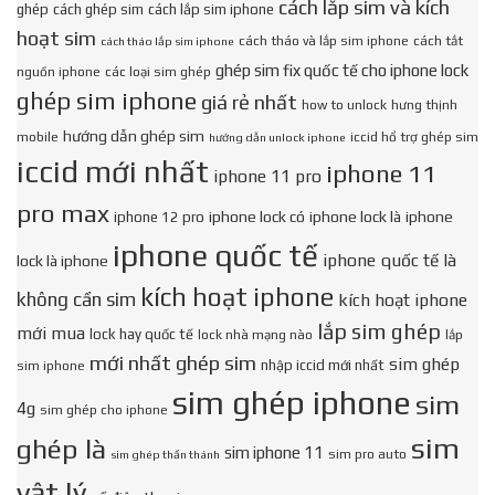
cách lắp sim và kích
ghép
cách ghép sim
cách lắp sim iphone
hoạt sim
cách tháo và lắp sim iphone
cách tắt
cách tháo lắp sim iphone
ghép sim fix quốc tế cho iphone lock
nguồn iphone
các loại sim ghép
ghép sim iphone
giá rẻ nhất
how to unlock
hưng thịnh
hướng dẫn ghép sim
mobile
iccid hổ trợ ghép sim
hướng dẫn unlock iphone
iccid mới nhất
iphone 11
iphone 11 pro
pro max
iphone lock có
iphone lock là
iphone
iphone 12 pro
iphone quốc tế
iphone quốc tế là
lock là iphone
kích hoạt iphone
không cần sim
kích hoạt iphone
lắp sim ghép
mới mua
lock hay quốc tế
lock nhà mạng nào
lắp
mới nhất ghép sim
sim ghép
nhập iccid mới nhất
sim iphone
sim ghép iphone
sim
4g
sim ghép cho iphone
sim
ghép là
sim iphone 11
sim pro auto
sim ghép thần thánh
vật lý