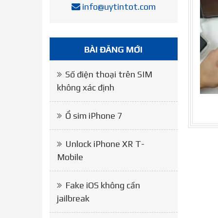
info@uytintot.com
BÀI ĐĂNG MỚI
Số điện thoại trên SIM
không xác định
Ổ sim iPhone 7
Unlock iPhone XR T-
Mobile
Fake iOS không cần
jailbreak