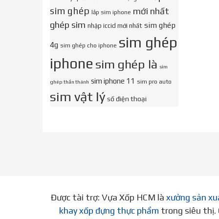
sim ghép
mới nhất
lắp sim iphone
ghép sim
sim ghép
nhập iccid mới nhất
sim ghép
4g
sim ghép cho iphone
iphone
sim ghép là
sim
sim iphone 11
sim pro auto
ghép thần thánh
sim vật lý
số điện thoại
Được tài trợ: Vựa Xốp HCM là
xưởng sản xu
khay xốp đựng thực phẩm
trong siêu thị