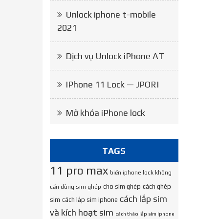
Unlock iphone t-mobile
2021
Dịch vụ Unlock iPhone AT
IPhone 11 Lock — JPORI
Mở khóa iPhone lock
TAGS
11 pro max
biến iphone lock không
cho sim ghép
cách ghép
cần dùng sim ghép
cách lắp sim
sim
cách lắp sim iphone
và kích hoạt sim
cách tháo lắp sim iphone