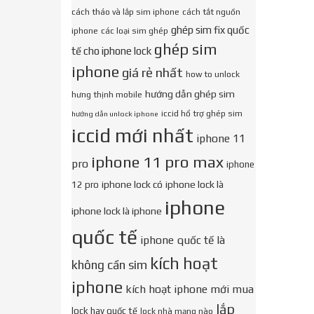
cách tháo và lắp sim iphone
cách tắt nguồn
ghép sim fix quốc
iphone
các loại sim ghép
ghép sim
tế cho iphone lock
iphone
giá rẻ nhất
how to unlock
hướng dẫn ghép sim
hưng thịnh mobile
iccid hổ trợ ghép sim
hướng dẫn unlock iphone
iccid mới nhất
iphone 11
iphone 11 pro max
pro
iphone
iphone lock có
iphone lock là
12 pro
iphone
iphone lock là iphone
quốc tế
iphone quốc tế là
kích hoạt
không cần sim
iphone
kích hoạt iphone mới mua
lắp
lock hay quốc tế
lock nhà mạng nào