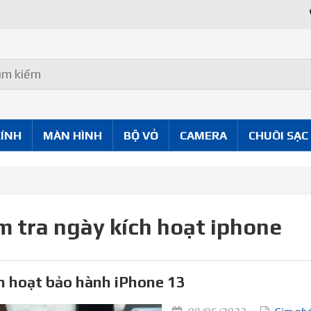
KÍNH
MÀN HÌNH
BỘ VỎ
CAMERA
CHUÔI SẠC
m tra ngày kích hoạt iphone
h hoạt bảo hành iPhone 13