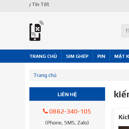
Uy Tín Tốt
TRANG CHỦ
SIM GHÉP
PIN
MẶT 
Trang chủ
kiể
LIÊN HỆ
0862-340-105
Kíc
(Phone, SMS, Zalo)