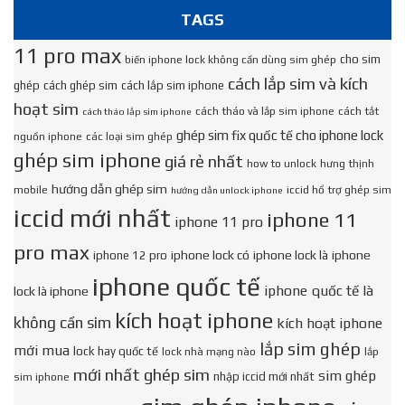
TAGS
11 pro max
cho sim
biến iphone lock không cần dùng sim ghép
cách lắp sim và kích
ghép
cách ghép sim
cách lắp sim iphone
hoạt sim
cách tháo và lắp sim iphone
cách tắt
cách tháo lắp sim iphone
ghép sim fix quốc tế cho iphone lock
nguồn iphone
các loại sim ghép
ghép sim iphone
giá rẻ nhất
how to unlock
hưng thịnh
hướng dẫn ghép sim
mobile
iccid hổ trợ ghép sim
hướng dẫn unlock iphone
iccid mới nhất
iphone 11
iphone 11 pro
pro max
iphone lock có
iphone lock là
iphone
iphone 12 pro
iphone quốc tế
iphone quốc tế là
lock là iphone
kích hoạt iphone
không cần sim
kích hoạt iphone
lắp sim ghép
mới mua
lock hay quốc tế
lock nhà mạng nào
lắp
mới nhất ghép sim
sim ghép
nhập iccid mới nhất
sim iphone