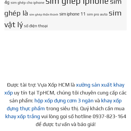
sim ghép iphone
sim
4g
sim ghép cho iphone
sim
ghép là
sim iphone 11
sim pro auto
sim ghép thần thánh
vật lý
số điện thoại
Được tài trợ: Vựa Xốp HCM là
xưởng sản xuất khay
xốp
uy tín tại TpHCM, chúng tôi chuyên cung cấp các
sản phẩm:
hộp xốp đựng cơm 3 ngăn
và
khay xốp
đựng thực phẩm
trong siêu thị. Quý khách cần mua
khay xốp trắng
vui lòng gọi số hotline 0937-823-164
để được tư vấn và báo giá!