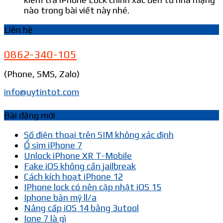
nào trong bài viết này nhé.
Liên hệ
0862-340-105
(Phone, SMS, Zalo)
info@uytintot.com
Bài đăng mới
Số điện thoại trên SIM không xác định
Ổ sim iPhone 7
Unlock iPhone XR T-Mobile
Fake iOS không cần jailbreak
Cách kích hoạt iPhone 12
IPhone lock có nên cập nhật iOS 15
Iphone bản mỹ ll/a
Nâng cấp iOS 14 bằng 3utool
Ione 7 là gì