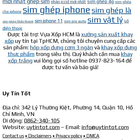
mới nhất ghép sim
sim ghép 4g
nhập iccid mới nhất
sim ghép
sim ghép iphone
sim ghép là
cho iphone
sim vật lý
sim iphone 11
số
sim pro auto
sim ghép thần thánh
điện thoại
Được tài trợ: Vựa Xốp HCM là
xưởng sản xuất khay
xốp
uy tín tại TpHCM, chúng tôi chuyên cung cấp các
sản phẩm:
hộp xốp đựng cơm 3 ngăn
và
khay xốp đựng
thực phẩm
trong siêu thị. Quý khách cần mua
khay
xốp trắng
vui lòng gọi số hotline 0937-823-164 để
được tư vấn và báo giá!
Uy Tín Tốt
Địa chỉ: 342 Lý Thường Kiệt, Phường 14, Quận 10, Hồ
Chí Minh, VN
Di động:
0862-340-105
Website:
uytintot.com
– Email:
info@uytintot.com
Contact us
• Disclaimers
• Privacy policy
• DMCA