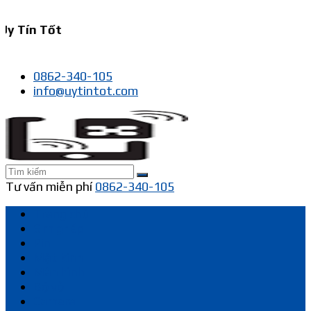
y Tín Tốt
0862-340-105
info@uytintot.com
Tư vấn miễn phí
0862-340-105
Trang chủ
Sim ghép
Pin
Mặt kính
Màn hình
Bộ vỏ
Camera