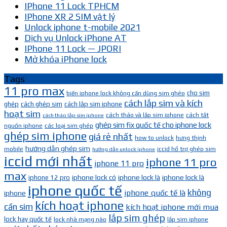
IPhone 11 Lock TPHCM
IPhone XR 2 SIM vật lý
Unlock iphone t-mobile 2021
Dịch vụ Unlock iPhone AT
IPhone 11 Lock — JPORI
Mở khóa iPhone lock
Tags
11 pro max
cho sim
biến iphone lock không cần dùng sim ghép
cách lắp sim và kích
ghép
cách ghép sim
cách lắp sim iphone
hoạt sim
cách tháo và lắp sim iphone
cách tắt
cách tháo lắp sim iphone
ghép sim fix quốc tế cho iphone lock
nguồn iphone
các loại sim ghép
ghép sim iphone
giá rẻ nhất
how to unlock
hưng thịnh
hướng dẫn ghép sim
mobile
iccid hổ trợ ghép sim
hướng dẫn unlock iphone
iccid mới nhất
iphone 11 pro
iphone 11 pro
max
iphone lock có
iphone lock là
iphone lock là
iphone 12 pro
iphone quốc tế
không
iphone quốc tế là
iphone
kích hoạt iphone
cần sim
kích hoạt iphone mới mua
lắp sim ghép
lock hay quốc tế
lock nhà mạng nào
lắp sim iphone