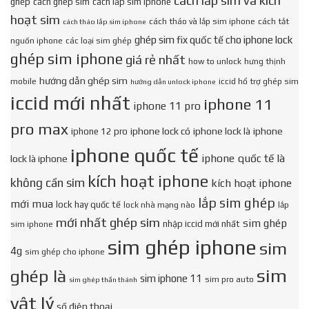
cách lắp sim và kích
ghép
cách ghép sim
cách lắp sim iphone
hoạt sim
cách tháo và lắp sim iphone
cách tắt
cách tháo lắp sim iphone
ghép sim fix quốc tế cho iphone lock
nguồn iphone
các loại sim ghép
ghép sim iphone
giá rẻ nhất
how to unlock
hưng thịnh
hướng dẫn ghép sim
mobile
iccid hổ trợ ghép sim
hướng dẫn unlock iphone
iccid mới nhất
iphone 11
iphone 11 pro
pro max
iphone lock có
iphone lock là
iphone
iphone 12 pro
iphone quốc tế
iphone quốc tế là
lock là iphone
kích hoạt iphone
không cần sim
kích hoạt iphone
lắp sim ghép
mới mua
lock hay quốc tế
lock nhà mạng nào
lắp
mới nhất ghép sim
sim ghép
nhập iccid mới nhất
sim iphone
sim ghép iphone
sim
4g
sim ghép cho iphone
sim
ghép là
sim iphone 11
sim pro auto
sim ghép thần thánh
vật lý
số điện thoại